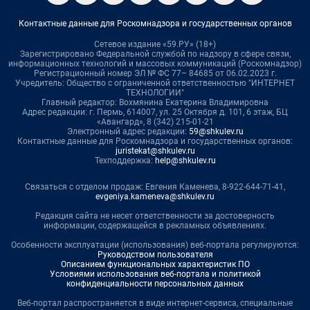
Контактные данные для Роскомнадзора и государственных органов
Сетевое издание «59.РУ» (18+)
Зарегистрировано Федеральной службой по надзору в сфере связи,
информационных технологий и массовых коммуникаций (Роскомнадзор)
Регистрационный номер ЭЛ № ФС 77– 84685 от 06.02.2023 г.
Учредитель: Общество с ограниченной ответственностью "ИНТЕРНЕТ
ТЕХНОЛОГИИ"
Главный редактор: Вохмянина Екатерина Владимировна
Адрес редакции: г. Пермь, 614007, ул. 25 Октября д. 101, 6 этаж, БЦ
«Авангард», 8 (342) 215-01-21
Электронный адрес редакции:
59@shkulev.ru
Контактные данные для Роскомнадзора и государственных органов:
juristekat@shkulev.ru
Техподдержка:
help@shkulev.ru
Связаться с отделом продаж: Евгения Каменева, 8-922-644-71-41,
evgeniya.kameneva@shkulev.ru
Редакция сайта не несет ответственности за достоверность
информации, содержащейся в рекламных объявлениях.
Особенности эксплуатации (использования) веб-портала регулируются:
Руководством пользователя
Описанием функциональных характеристик ПО
Условиями использования веб-портала и политикой
конфиденциальности персональных данных
Веб-портал распространяется в виде интернет-сервиса, специальные