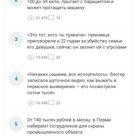
100 до 59 кило, прыгает с парашютом и
может протащить машину
21 470
19
«Это тот, кого ты травила»: прикамца
3
приговорили к 22 годам за убийство семьи
его девушки, сейчас он звонит ей с угрозами
19 949
29
«Никаких сашими, все испортилось»: блогер
4
записала шуточное видео, как выжить в
пермское вымирание — его посмотрели
сотни тысяч
16 048
23
От 140 тысяч рублей в месяц: в Перми
5
набирают сотрудников для охраны
промышленного объекта