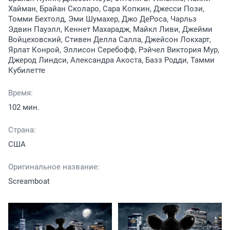
Хайман, Брайан Сколаро, Сара Копкин, Джесси Пози,
Томми Бехтолд, Эми Шумахер, Джо ДеРоса, Чарльз
Эдвин Пауэлл, Кеннет Махарадж, Майкл Ливи, Джейми
Войцеховский, Стивен Делла Салла, Джейсон Локхарт,
Ярлат Конрой, Эллисон Серебофф, Рэйчел Виктория Мур,
Джерод Линдси, Александра Акоста, Базз Родди, Тамми
Кубилетте
Время:
102 мин.
Страна:
США
Оригинальное название:
Screamboat