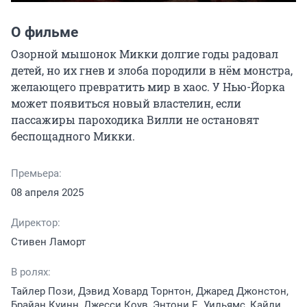
О фильме
Озорной мышонок Микки долгие годы радовал 
детей, но их гнев и злоба породили в нём монстра, 
желающего превратить мир в хаос. У Нью-Йорка 
может появиться новый властелин, если 
пассажиры пароходика Вилли не остановят 
беспощадного Микки.
Премьера:
08 апреля 2025
Директор:
Стивен Ламорт
В ролях:
Тайлер Пози, Дэвид Ховард Торнтон, Джаред Джонстон,
Брайан Куинн, Джесси Коув, Энтони Е. Уильямс, Кайли