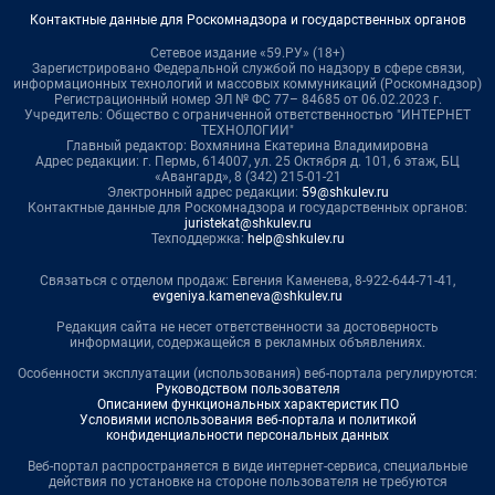
Контактные данные для Роскомнадзора и государственных органов
Сетевое издание «59.РУ» (18+)
Зарегистрировано Федеральной службой по надзору в сфере связи,
информационных технологий и массовых коммуникаций (Роскомнадзор)
Регистрационный номер ЭЛ № ФС 77– 84685 от 06.02.2023 г.
Учредитель: Общество с ограниченной ответственностью "ИНТЕРНЕТ
ТЕХНОЛОГИИ"
Главный редактор: Вохмянина Екатерина Владимировна
Адрес редакции: г. Пермь, 614007, ул. 25 Октября д. 101, 6 этаж, БЦ
«Авангард», 8 (342) 215-01-21
Электронный адрес редакции:
59@shkulev.ru
Контактные данные для Роскомнадзора и государственных органов:
juristekat@shkulev.ru
Техподдержка:
help@shkulev.ru
Связаться с отделом продаж: Евгения Каменева, 8-922-644-71-41,
evgeniya.kameneva@shkulev.ru
Редакция сайта не несет ответственности за достоверность
информации, содержащейся в рекламных объявлениях.
Особенности эксплуатации (использования) веб-портала регулируются:
Руководством пользователя
Описанием функциональных характеристик ПО
Условиями использования веб-портала и политикой
конфиденциальности персональных данных
Веб-портал распространяется в виде интернет-сервиса, специальные
действия по установке на стороне пользователя не требуются