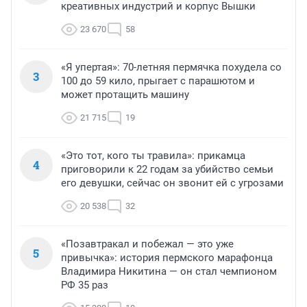
креативных индустрий и корпус Вышки
23 670
58
«Я упертая»: 70-летняя пермячка похудела со
3
100 до 59 кило, прыгает с парашютом и
может протащить машину
21 715
19
«Это тот, кого ты травила»: прикамца
4
приговорили к 22 годам за убийство семьи
его девушки, сейчас он звонит ей с угрозами
20 538
32
«Позавтракал и побежал — это уже
5
привычка»: история пермского марафонца
Владимира Никитина — он стал чемпионом
РФ 35 раз