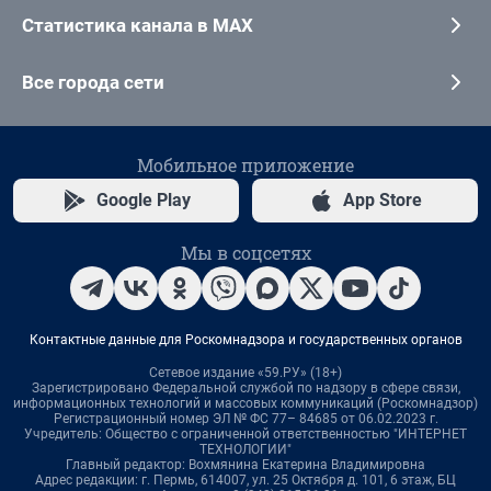
Статистика канала в MAX
Все города сети
Мобильное приложение
Google Play
App Store
Мы в соцсетях
Контактные данные для Роскомнадзора и государственных органов
Сетевое издание «59.РУ» (18+)
Зарегистрировано Федеральной службой по надзору в сфере связи,
информационных технологий и массовых коммуникаций (Роскомнадзор)
Регистрационный номер ЭЛ № ФС 77– 84685 от 06.02.2023 г.
Учредитель: Общество с ограниченной ответственностью "ИНТЕРНЕТ
ТЕХНОЛОГИИ"
Главный редактор: Вохмянина Екатерина Владимировна
Адрес редакции: г. Пермь, 614007, ул. 25 Октября д. 101, 6 этаж, БЦ