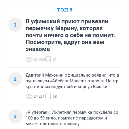
ТОП 5
В уфимский приют привезли
1
пермячку Марину, которая
почти ничего о себе не помнит.
Посмотрите, вдруг она вам
знакома
27 825
21
Дмитрий Махонин официально заявил, что в
2
пустеющем «Айсберг Modern» откроют Центр
креативных индустрий и корпус Вышки
24 281
58
«Я упертая»: 70-летняя пермячка похудела со
3
100 до 59 кило, прыгает с парашютом и
может протащить машину