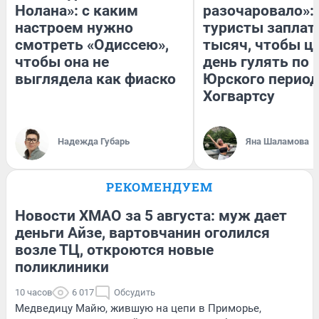
Нолана»: с каким
разочаровало»:
настроем нужно
туристы заплат
смотреть «Одиссею»,
тысяч, чтобы ц
чтобы она не
день гулять по 
выглядела как фиаско
Юрского период
Хогвартсу
Надежда Губарь
Яна Шаламова
РЕКОМЕНДУЕМ
Новости ХМАО за 5 августа: муж дает
деньги Айзе, вартовчанин оголился
возле ТЦ, откроются новые
поликлиники
10 часов
6 017
Обсудить
Медведицу Майю, жившую на цепи в Приморье,