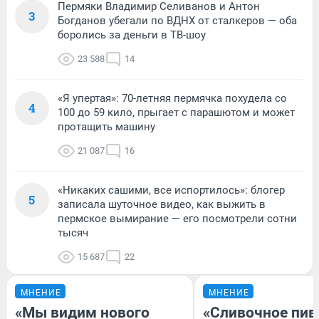
Пермяки Владимир Селиванов и Антон
3
Богданов убегали по ВДНХ от сталкеров — оба
боролись за деньги в ТВ-шоу
23 588
14
«Я упертая»: 70-летняя пермячка похудела со
4
100 до 59 кило, прыгает с парашютом и может
протащить машину
21 087
16
«Никаких сашими, все испортилось»: блогер
5
записала шуточное видео, как выжить в
пермское вымирание — его посмотрели сотни
тысяч
15 687
22
МНЕНИЕ
МНЕНИЕ
«Мы видим нового
«Сливочное пив