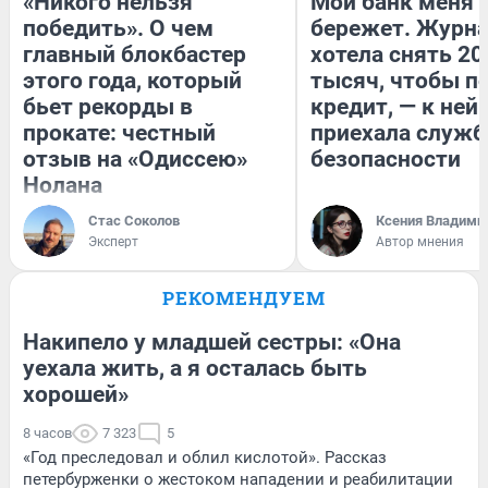
«Никого нельзя
Мой банк меня
победить». О чем
бережет. Журн
главный блокбастер
хотела снять 20
этого года, который
тысяч, чтобы п
бьет рекорды в
кредит, — к ней
прокате: честный
приехала служб
отзыв на «Одиссею»
безопасности
Нолана
Стас Соколов
Ксения Владими
Эксперт
Автор мнения
РЕКОМЕНДУЕМ
Накипело у младшей сестры: «Она
уехала жить, а я осталась быть
хорошей»
8 часов
7 323
5
«Год преследовал и облил кислотой». Рассказ
петербурженки о жестоком нападении и реабилитации