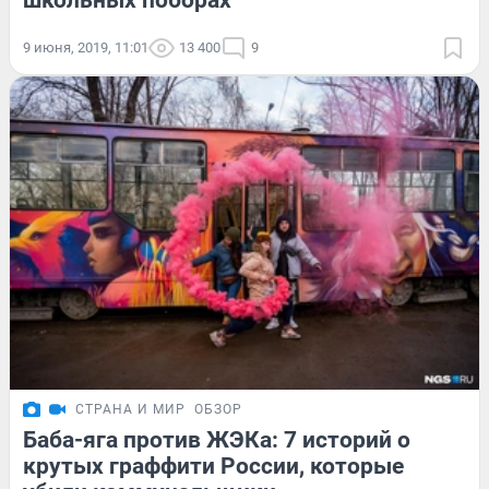
школьных поборах
9 июня, 2019, 11:01
13 400
9
СТРАНА И МИР
ОБЗОР
Баба-яга против ЖЭКа: 7 историй о
крутых граффити России, которые