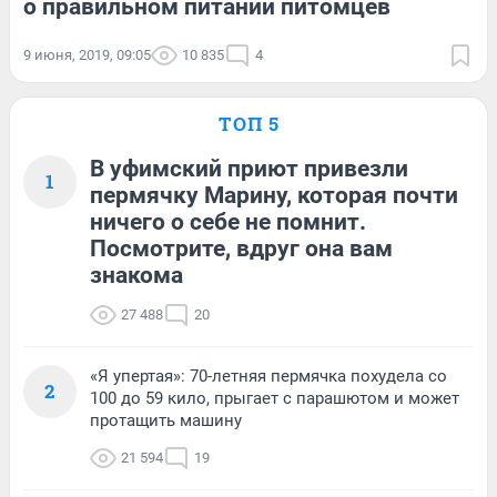
о правильном питании питомцев
9 июня, 2019, 09:05
10 835
4
ТОП 5
В уфимский приют привезли
1
пермячку Марину, которая почти
ничего о себе не помнит.
Посмотрите, вдруг она вам
знакома
27 488
20
«Я упертая»: 70-летняя пермячка похудела со
2
100 до 59 кило, прыгает с парашютом и может
протащить машину
21 594
19