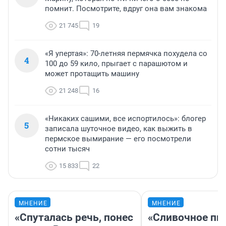
помнит. Посмотрите, вдруг она вам знакома
21 745
19
«Я упертая»: 70-летняя пермячка похудела со
4
100 до 59 кило, прыгает с парашютом и
может протащить машину
21 248
16
«Никаких сашими, все испортилось»: блогер
5
записала шуточное видео, как выжить в
пермское вымирание — его посмотрели
сотни тысяч
15 833
22
МНЕНИЕ
МНЕНИЕ
«Спуталась речь, понес
«Сливочное пи