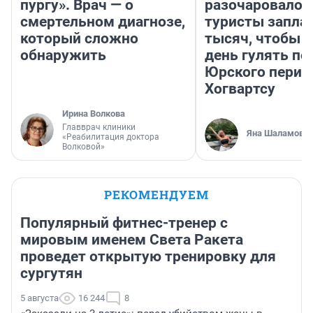
пургу». Врач — о
разочаровало»
смертельном диагнозе,
туристы запла
который сложно
тысяч, чтобы 
обнаружить
день гулять по
Юрского перио
Хогвартсу
Ирина Волкова
Главврач клиники
Яна Шаламова
«Реабилитация доктора
Волковой»
РЕКОМЕНДУЕМ
Популярный фитнес-тренер с
мировым именем Света Ракета
проведет открытую тренировку для
сургутян
5 августа
16 244
8