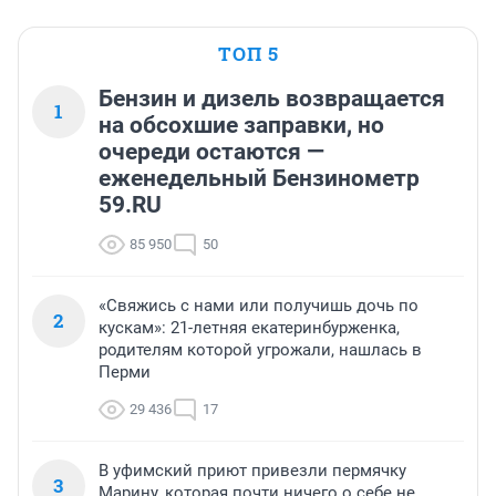
ТОП 5
Бензин и дизель возвращается
1
на обсохшие заправки, но
очереди остаются —
еженедельный Бензинометр
59.RU
85 950
50
«Свяжись с нами или получишь дочь по
2
кускам»: 21-летняя екатеринбурженка,
родителям которой угрожали, нашлась в
Перми
29 436
17
В уфимский приют привезли пермячку
3
Марину, которая почти ничего о себе не