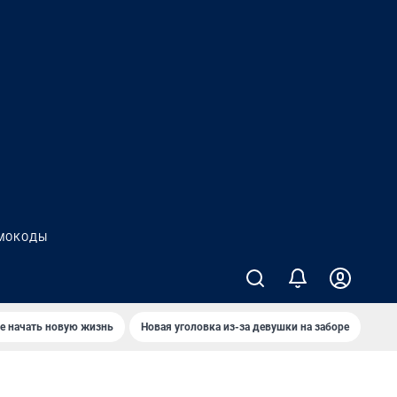
МОКОДЫ
е начать новую жизнь
Новая уголовка из-за девушки на заборе
Где