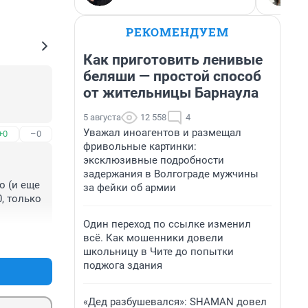
РЕКОМЕНДУЕМ
Как приготовить ленивые
беляши — простой способ
от жительницы Барнаула
5 августа
12 558
4
Уважал иноагентов и размещал
+0
–0
фривольные картинки:
эксклюзивные подробности
задержания в Волгограде мужчины
 (и еще 
за фейки об армии
, только 
Один переход по ссылке изменил
я 
всё. Как мошенники довели
+2
–0
школьницу в Чите до попытки
поджога здания
«Дед разбушевался»: SHAMAN довел