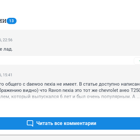
ИИ
13
, 22:56
е лад.
, 15:41
го общего с daewoo nexia не имеет. В статье доступно написано
ажению видно) что Ravon nexia это тот же chevrolet aveo T250
елем, который выпускался 6 лет и был очень популярным. А 
 модели в этом сегменте никому не повредит, ибо конкуренци
есса.
Читать все комментарии