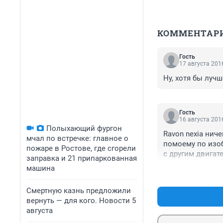
КОММЕНТАР
Гость
17 августа 2016
Ну, хотя бы лучш
Гость
16 августа 2016
Полыхающий фургон
Ravon nexia ниче
мчал по встречке: главное о
помоему по изобр
пожаре в Ростове, где сгорели
с другим двигат
заправка и 21 припаркованная
появление новой
машина
двигатель прогр
Смертную казнь предложили
вернуть — для кого. Новости 5
августа