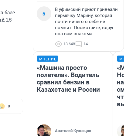
В уфимский приют привезли
а базе
5
пермячку Марину, которая
й 1,5-
почти ничего о себе не
помнит. Посмотрите, вдруг
она вам знакома
13 648
14
МНЕНИЕ
МНЕНИ
«Машина просто
«Мы в
полетела». Водитель
Нолан
сравнил бензин в
настр
Казахстане и России
смотр
чтобы
выгля
0
Анатолий Кузнецов