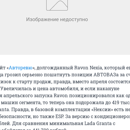
йт «
Авторевю
», долгожданный Ravon Nexia, который е
ода грозил серьезно пошатнуть позиции АВТОВАЗа за с
изок к старту продаж, правда, вместо апреля состоитс
 Увеличилась и цена автомобиля, и если накануне
я апрельского запуска Ravon позиционировался как о
машин сегмента, то теперь она подорожала до 419 тыс
anta. Правда, в базовой комплектации «Нексии» есть н
езопасности, но также ESP. За версию с кондиционер
ублей. Для сравнения минимальная Lada Granta с