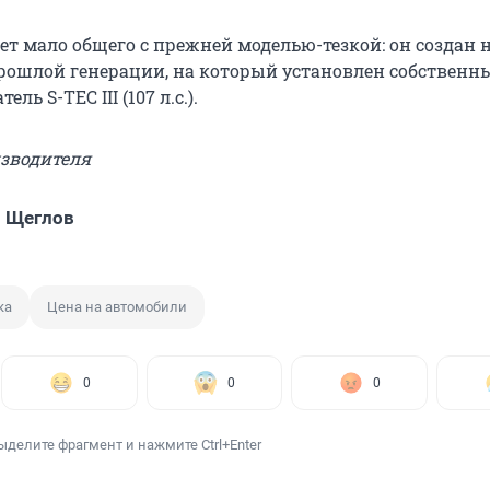
ет мало общего с прежней моделью-тезкой: он создан н
прошлой генерации, на который установлен собственны
ль S-TEC III (107 л.с.).
изводителя
 Щеглов
ка
Цена на автомобили
0
0
0
ыделите фрагмент и нажмите Ctrl+Enter