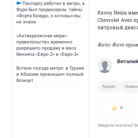
Паспарту работал в метро, а
Фура был продюсером: тайны
Ravon Nexia име
«Форта Боярд», о которых вы
Chevrolet Aveo 
не знали
литровый двигате
«Антикризисная мера»:
правительство временно
Фото: Фото про
разрешило продажу и ввоз
бензина «Евро-2» и «Евро-3»
Виталий
Встали поезда метро: в Грузии
и Абхазии произошел полный
блэкаут
Rqavon
Новин
0
Увидели опечатку? В