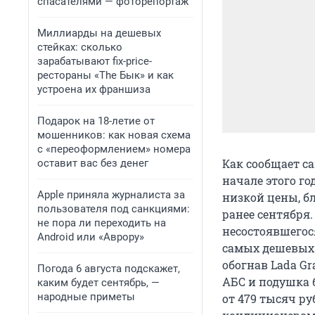
спасателями — фоторепортаж
Миллиарды на дешевых
стейках: сколько
зарабатывают fix-price-
рестораны «The Бык» и как
устроена их франшиза
Подарок на 18-летие от
мошенников: как новая схема
с «переоформлением» номера
Как сообщает са
оставит вас без денег
начале этого г
Apple приняла журналиста за
низкой цены, бл
пользователя под санкциями:
ранее сентября.
не пора ли переходить на
несостоявшегос
Android или «Аврору»
самых дешевых 
обогнав Lada Gr
Погода 6 августа подскажет,
АБС и подушка б
каким будет сентябрь, —
народные приметы
от 479 тысяч р