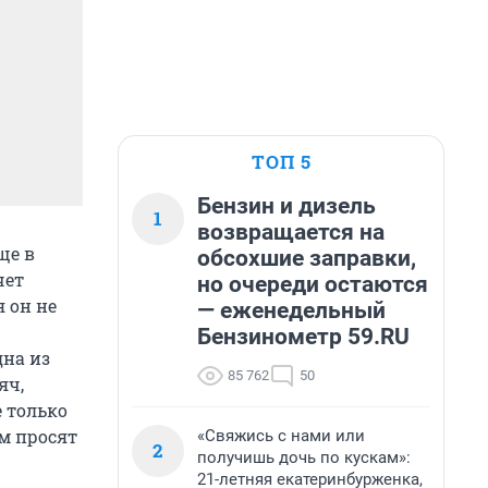
ТОП 5
Бензин и дизель
1
возвращается на
ще в
обсохшие заправки,
чет
но очереди остаются
я он не
— еженедельный
Бензинометр 59.RU
дна из
85 762
50
яч,
е только
ом просят
«Свяжись с нами или
2
получишь дочь по кускам»:
21-летняя екатеринбурженка,