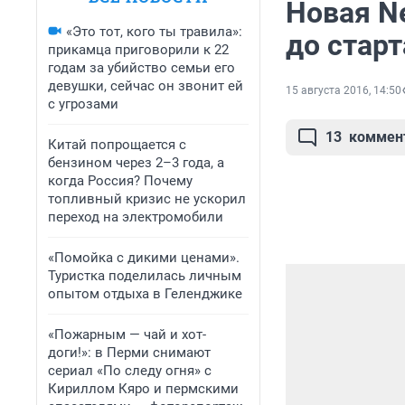
Новая N
«Это тот, кого ты травила»:
до стар
прикамца приговорили к 22
годам за убийство семьи его
девушки, сейчас он звонит ей
15 августа 2016, 14:50
с угрозами
13
коммен
Китай попрощается с
бензином через 2–3 года, а
когда Россия? Почему
топливный кризис не ускорил
переход на электромобили
«Помойка с дикими ценами».
Туристка поделилась личным
опытом отдыха в Геленджике
«Пожарным — чай и хот-
доги!»: в Перми снимают
сериал «По следу огня» с
Кириллом Кяро и пермскими