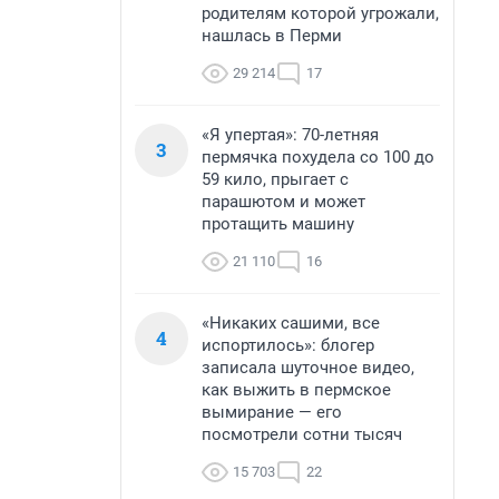
родителям которой угрожали,
нашлась в Перми
29 214
17
«Я упертая»: 70-летняя
3
пермячка похудела со 100 до
59 кило, прыгает с
парашютом и может
протащить машину
21 110
16
«Никаких сашими, все
4
испортилось»: блогер
записала шуточное видео,
как выжить в пермское
вымирание — его
посмотрели сотни тысяч
15 703
22