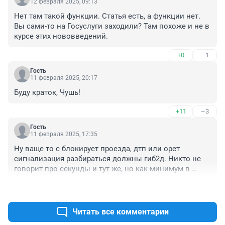
12 февраля 2025, 09:13
Нет там такой функции. Статья есть, а функции нет. 
Вы сами-то на Госуслуги заходили? Там похоже и не в 
курсе этих нововведений.
+0
–1
Гость
11 февраля 2025, 20:17
Буду краток, Чушь!
+11
–3
Гость
11 февраля 2025, 17:35
Ну ваще то с блокирует проезда, дтп или орет 
сигнализация разбираться должны гиб2д. Никто не 
говорит про секунды и тут же, но как минимум в 
разумно короткие сроки подъехать и разрулить 
+4
–3
ситуацию это то чего ждешь от людей жрущих 
государственную зарплату. В перспективе, как 
вариант - принять сообщение, а далее либо вызвать 
Читать все комментарии
эвакуатор и увезти блокирующую или орущую 