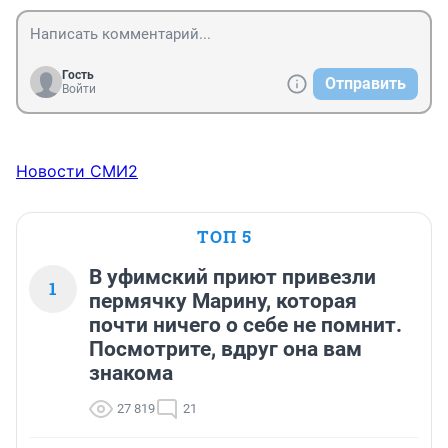
сигналкой машину, либо увезти и выписать такой 
штраф, чтоб более не приходило в голову желание 
кого то там заблокировать
Гость
Отправить
Войти
Новости СМИ2
ТОП 5
В уфимский приют привезли
1
пермячку Марину, которая
почти ничего о себе не помнит.
Посмотрите, вдруг она вам
знакома
27 819
21