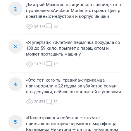
Дмитрий Махонин официально заявил, что в
2
пустеющем «Айсберг Modern» откроют Центр
креативных индустрий и корпус Вышки
24 174
58
«Я упертая»: 70-летняя пермячка похудела со
3
100 до 59 кило, прыгает с парашютом и
может протащить машину
21 727
19
«Это тот, кого ты травила»: прикамца
4
приговорили к 22 годам за убийство семьи
его девушки, сейчас он звонит ей с угрозами
20 551
32
«Позавтракал и побежал — это уже
5
привычка»: история пермского марафонца
Владимира Никитина — он стал чемпионом