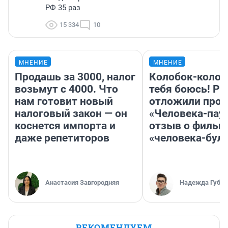
РФ 35 раз
15 334
10
МНЕНИЕ
МНЕНИЕ
Продашь за 3000, налог
Колобок-колобо
возьмут с 4000. Что
тебя боюсь! Ра
нам готовит новый
отложили прок
налоговый закон — он
«Человека-пау
коснется импорта и
отзыв о фильм
даже репетиторов
«человека-бул
Анастасия Завгородняя
Надежда Губар
РЕКОМЕНДУЕМ