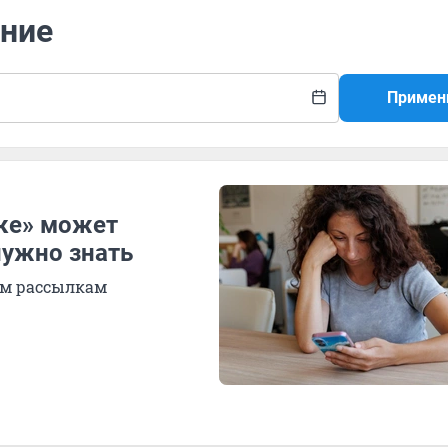
ение
Примен
ке» может
нужно знать
им рассылкам