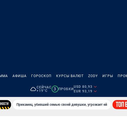
АММА
АФИША
ГОРОСКОП
КУРСЫ ВАЛЮТ
ZODY
ИГРЫ
ПРО
USD 80,93
СЕЙЧАС
3
ПРОБКИ
+19°C
EUR 93,19
Прикамец, убивший семью своей девушки, угрожает ей