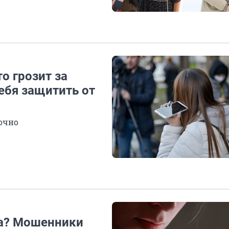
о грозит за
себя защитить от
очно
ра? Мошенники