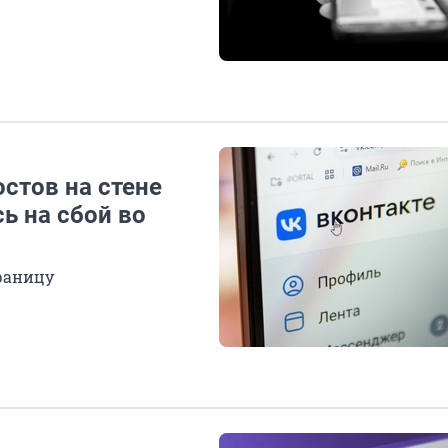
стов на стене
ь на сбой во
траницу