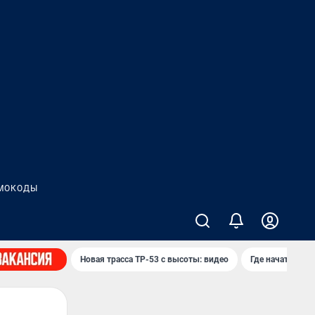
МОКОДЫ
Новая трасса ТР-53 с высоты: видео
Где начать нов