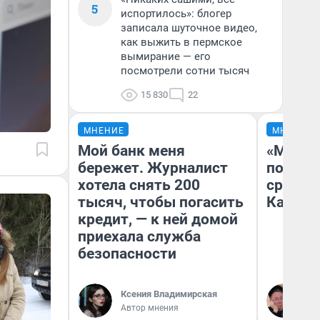
5
испортилось»: блогер
записала шуточное видео,
как выжить в пермское
вымирание — его
посмотрели сотни тысяч
15 830
22
МНЕНИЕ
МНЕНИЕ
Мой банк меня
«Машин
бережет. Журналист
полете
хотела снять 200
сравни
тысяч, чтобы погасить
Казахс
кредит, — к ней домой
приехала служба
безопасности
Ксения Владимирская
Ан
Автор мнения