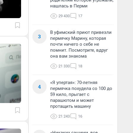
родителям которой угрожали,
нашлась в Перми
29 430
17
В уфимский приют привезли
3
пермячку Марину, которая
почти ничего о себе не
помнит. Посмотрите, вдруг
она вам знакома
21 330
18
«Я упертая»: 70-летняя
4
пермячка похудела со 100 до
59 кило, прыгает с
парашютом и может
протащить машину
21 243
16
«Никаких сашими, все