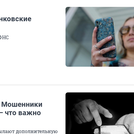
анковские
 ФНС
! Мошенники
— что важно
ылают дополнительную