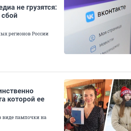
диа не грузятся:
 сбой
ных регионов России
инственно
та которой ее
в виде лампочки на