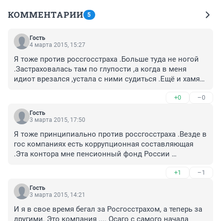
КОММЕНТАРИИ
5
Гость
4 марта 2015, 15:27
Я тоже против россгосстраха .Больше туда не ногой 
.Застраховалась там по глупости ,а когда в меня 
идиот врезался ,устала с ними судиться .Ещё и хамят 
по чёрному .Сразу в суд посылают ,наверно знают 
+0
–0
,что у них там всё схвачено .Подружке в ВСК тоже 
долго выплачивали ,но хотя бы без нервов .
Гость
3 марта 2015, 17:50
Я тоже принципиально против россгосстраха .Везде в 
гос компаниях есть коррупционная составляющая 
.Эта контора мне пенсионный фонд России 
напоминает. Деньги собирает приличные ,а 
+1
–1
выплачивать не кому не хочет .Я принципиально 
езжу аккуратно и без страховки .Зачем мне кормить 
Гость
таких как россгосстрах .У меня ещё не одной аварии 
3 марта 2015, 14:21
не было .Стаж за 20 лет .
И я в свое время бегал за Росгосстрахом, а теперь за 
другими. Это компания .... Осаго с самого начала 