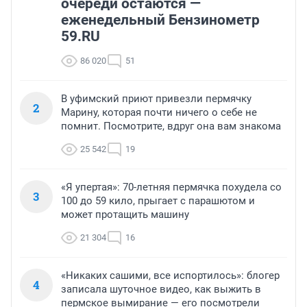
очереди остаются —
еженедельный Бензинометр
59.RU
86 020
51
В уфимский приют привезли пермячку
2
Марину, которая почти ничего о себе не
помнит. Посмотрите, вдруг она вам знакома
25 542
19
«Я упертая»: 70-летняя пермячка похудела со
3
100 до 59 кило, прыгает с парашютом и
может протащить машину
21 304
16
«Никаких сашими, все испортилось»: блогер
4
записала шуточное видео, как выжить в
пермское вымирание — его посмотрели