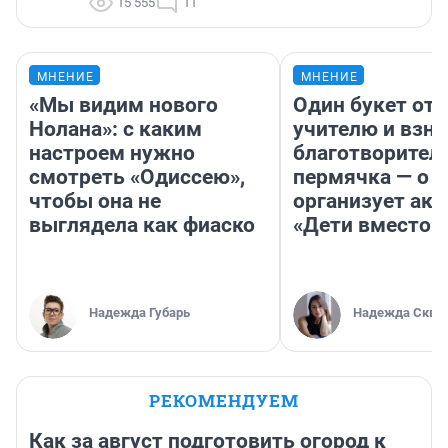
15 555
11
МНЕНИЕ
МНЕНИЕ
«Мы видим нового
Один букет от 
Нолана»: с каким
учителю и взно
настроем нужно
благотворител
смотреть «Одиссею»,
пермячка — о т
чтобы она не
организует ак
выглядела как фиаско
«Дети вместо 
Надежда Губарь
Надежда Скво
РЕКОМЕНДУЕМ
Как за август подготовить огород к