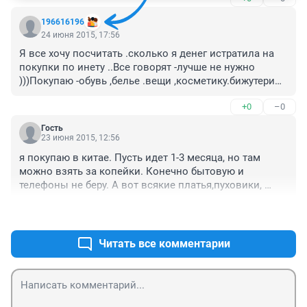
196616196
24 июня 2015, 17:56
Я все хочу посчитать .сколько я денег истратила на 
покупки по инету ..Все говорят -лучше не нужно 
)))Покупаю -обувь ,белье .вещи ,косметику.бижутерию 
.и т.д ..удобно ,не выходя из дома ..Даже нет желания 
+0
–0
посещать торговые центры .Конечно ,есть опасность 
,что вещь может не подойти ..только раз случилось 
Гость
.Купила офигенные туфли .но оказались слишком 
23 июня 2015, 12:56
узкие ,хотя брала сапоги этого же бренда -подошли 
я покупаю в китае. Пусть идет 1-3 месяца, но там 
отлично . ..Конечно .шубу ,кожаную верхнюю одежду 
можно взять за копейки. Конечно бытовую и 
следует покупать в магазине .
телефоны не беру. А вот всякие платья,пуховики, 
чехлы для телефонов, провода для зарядки, 
+0
–0
бижутерию и т.д. вполне можно.
Читать все комментарии