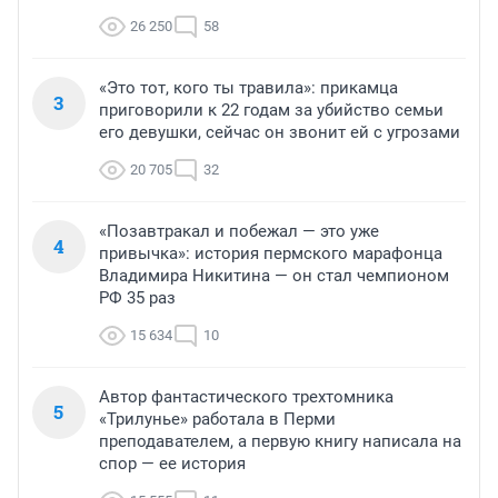
26 250
58
«Это тот, кого ты травила»: прикамца
3
приговорили к 22 годам за убийство семьи
его девушки, сейчас он звонит ей с угрозами
20 705
32
«Позавтракал и побежал — это уже
4
привычка»: история пермского марафонца
Владимира Никитина — он стал чемпионом
РФ 35 раз
15 634
10
Автор фантастического трехтомника
5
«Трилунье» работала в Перми
преподавателем, а первую книгу написала на
спор — ее история