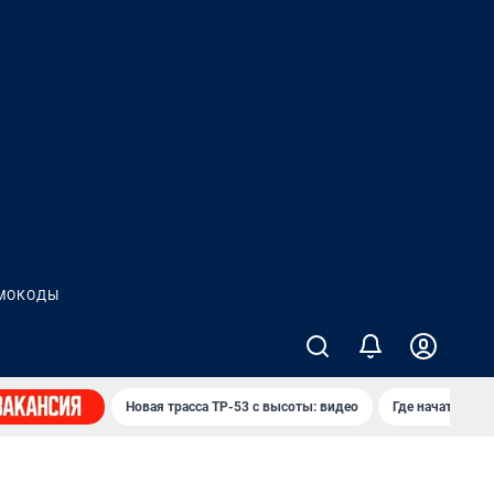
МОКОДЫ
Новая трасса ТР-53 с высоты: видео
Где начать нов