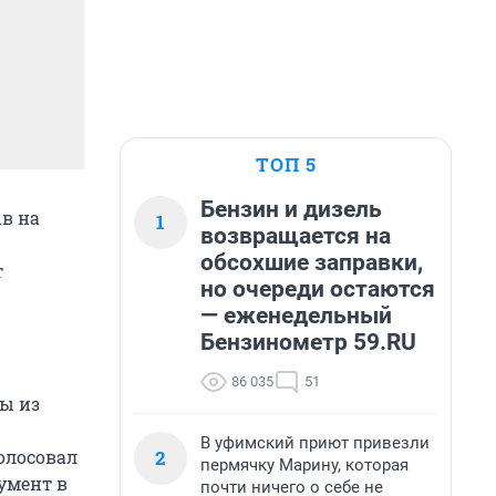
ТОП 5
Бензин и дизель
в на
1
возвращается на
обсохшие заправки,
т
но очереди остаются
— еженедельный
Бензинометр 59.RU
86 035
51
ы из
В уфимский приют привезли
2
олосовал
пермячку Марину, которая
умент в
почти ничего о себе не