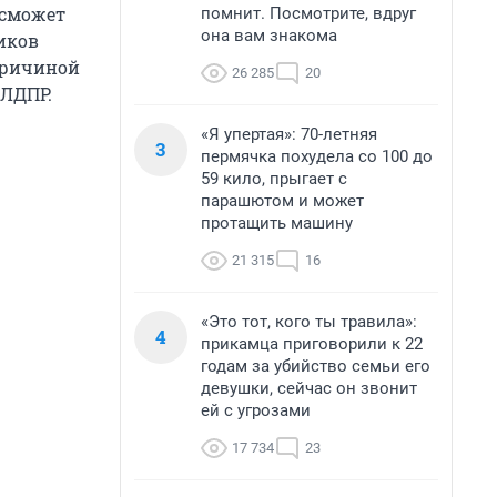
 сможет
помнит. Посмотрите, вдруг
она вам знакома
иков
причиной
26 285
20
 ЛДПР.
«Я упертая»: 70-летняя
3
пермячка похудела со 100 до
59 кило, прыгает с
парашютом и может
протащить машину
21 315
16
«Это тот, кого ты травила»:
4
прикамца приговорили к 22
годам за убийство семьи его
девушки, сейчас он звонит
ей с угрозами
17 734
23