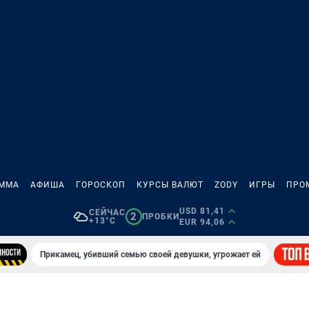
АММА
АФИША
ГОРОСКОП
КУРСЫ ВАЛЮТ
ZODY
ИГРЫ
ПРО
USD 81,41
СЕЙЧАС
2
ПРОБКИ
+13°C
EUR 94,06
Прикамец, убивший семью своей девушки, угрожает ей