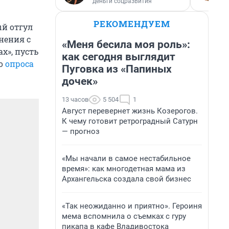
деньги соцразвития
РЕКОМЕНДУЕМ
ый отгул
нения с
«Меня бесила моя роль»:
х», пусть
как сегодня выглядит
го
опроса
Пуговка из «Папиных
дочек»
13 часов
5 504
1
Август перевернет жизнь Козерогов.
К чему готовит ретроградный Сатурн
— прогноз
«Мы начали в самое нестабильное
время»: как многодетная мама из
Архангельска создала свой бизнес
«Так неожиданно и приятно». Героиня
мема вспомнила о съемках с гуру
пикапа в кафе Владивостока