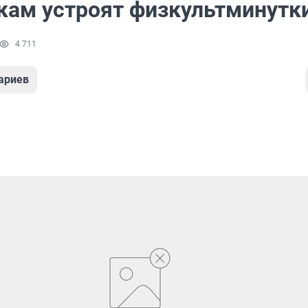
кам устроят физкультминутк
4 711
ариев