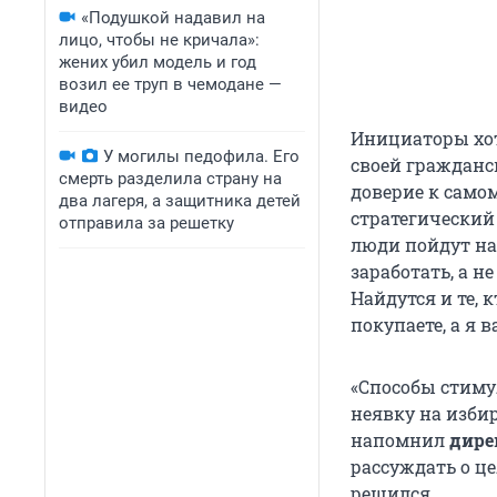
«Подушкой надавил на
лицо, чтобы не кричала»:
жених убил модель и год
возил ее труп в чемодане —
видео
Инициаторы хо
У могилы педофила. Его
своей гражданс
смерть разделила страну на
доверие к само
два лагеря, а защитника детей
стратегический
отправила за решетку
люди пойдут на
заработать, а н
Найдутся и те, 
покупаете, а я 
«Способы стиму
неявку на изби
напомнил
дире
рассуждать о ц
решился.