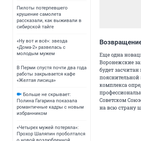
Пилоты потерпевшего
крушение самолета
рассказали, как выживали в
сибирской тайге
«Ну вот и всё»: звезда
Возвращение
«Дома-2» развелась с
молодым мужем
Еще одна новац
Воронежские за
В Перми спустя почти два года
будет засчитан 
работы закрывается кафе
пояснительной 
«Желтая лисица»
комплекса опре
профессионально
Больше не скрывает:
Советском Союз
Полина Гагарина показала
романтичные кадры с новым
на всю страну 
избранником
«Четырех мужей потеряла»:
Прохор Шаляпин проболтался
о новой возлюбленной