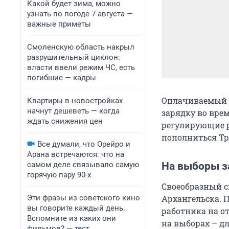
Какой будет зима, можно
узнать по погоде 7 августа —
важные приметы
Смоленскую область накрыл
разрушительный циклон:
власти ввели режим ЧС, есть
погибшие — кадры
Оплачиваемый в
Квартиры в новостройках
начнут дешеветь — когда
зарядку во вре
ждать снижения цен
регулирующие р
пополниться Тру
Все думали, что Орейро и
Арана встречаются: что на
самом деле связывало самую
На выборы 
горячую пару 90-х
Своеобразный с
Эти фразы из советского кино
Архангельска. 
вы говорите каждый день.
работника на от
Вспомните из каких они
на выборах – д
фильмов? — тест