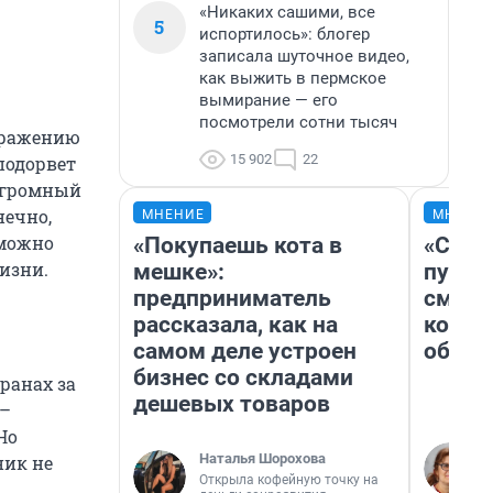
«Никаких сашими, все
5
испортилось»: блогер
записала шуточное видео,
как выжить в пермское
вымирание — его
посмотрели сотни тысяч
ыражению
15 902
22
подорвет
 огромный
нечно,
МНЕНИЕ
МНЕНИ
 можно
«Покупаешь кота в
«Спут
жизни.
мешке»:
пургу»
предприниматель
смерт
рассказала, как на
котор
самом деле устроен
обнар
бизнес со складами
ранах за
дешевых товаров
 –
 Но
Наталья Шорохова
ник не
Открыла кофейную точку на