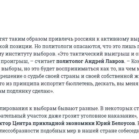
тят таким образом привлечь россиян к активному в
кой позиции. Но политологи опасаются, что это лишь 
му институту выборов. «Это тактический выигрыш и
 проигрыш, – считает
политолог Андрей Лавров
. – Ко
 выборы, но это будет восприниматься как то, на чем
е решение о судьбе своей страны и своей собственной 
кто из принципа испортит бюллетень, дескать, вы меня
вам подлянку сделаю».
лирования к выборам бывают разные. В некоторых ст
рательный участок даже грозит уголовное наказание»,
ктор Центра прикладной экономики Юрий Белоусов
.
елессобразности подобных мер в нашей стране собесед