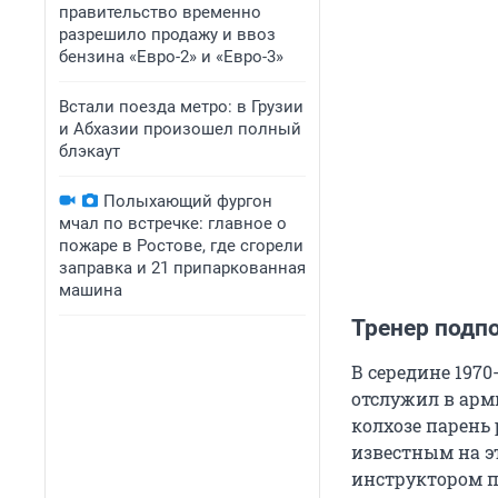
правительство временно
разрешило продажу и ввоз
бензина «Евро-2» и «Евро-3»
Встали поезда метро: в Грузии
и Абхазии произошел полный
блэкаут
Полыхающий фургон
мчал по встречке: главное о
пожаре в Ростове, где сгорели
заправка и 21 припаркованная
машина
Тренер подп
В середине 197
отслужил в арми
колхозе парень 
известным на э
инструктором по