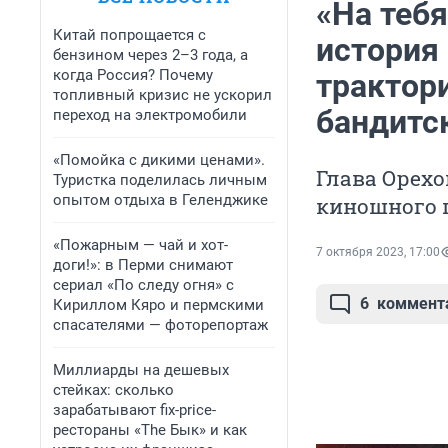
«На тебя
Китай попрощается с
история
бензином через 2–3 года, а
когда Россия? Почему
трактори
топливный кризис не ускорил
бандитс
переход на электромобили
«Помойка с дикими ценами».
Глава Орехо
Туристка поделилась личным
опытом отдыха в Геленджике
киношного 
«Пожарным — чай и хот-
7 октября 2023, 17:00
доги!»: в Перми снимают
сериал «По следу огня» с
6
коммент
Кириллом Кяро и пермскими
спасателями — фоторепортаж
Миллиарды на дешевых
стейках: сколько
зарабатывают fix-price-
рестораны «The Бык» и как