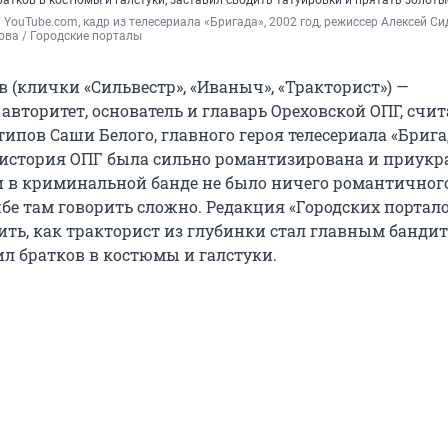
атков в костюмы и галстуки, заставил сводить татуировки и прятать золоты
/ YouTube.com, кадр из телесериала «Бригада», 2002 год, режиссер Алексей Сид
ва / Городские порталы
 (клички «Сильвестр», «Иваныч», «Тракторист») —
вторитет, основатель и главарь Ореховской ОПГ, счит
ипов Саши Белого, главного героя телесериала «Брига
, история ОПГ была сильно романтизирована и приукр
 в криминальной банде не было ничего романтичног
бе там говорить сложно. Редакция «Городских портал
ть, как тракторист из глубинки стал главным банди
ил братков в костюмы и галстуки.