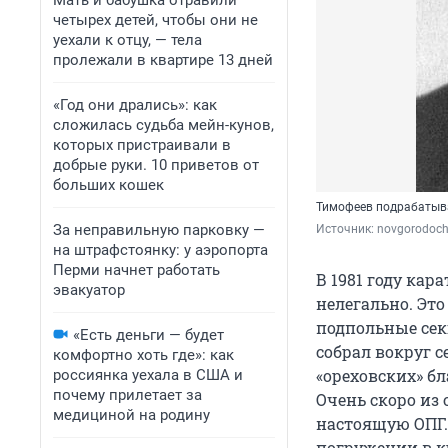
Мать и бабушка отравили
четырех детей, чтобы они не
уехали к отцу, — тела
пролежали в квартире 13 дней
«Год они дрались»: как
сложилась судьба мейн-кунов,
которых пристраивали в
добрые руки. 10 приветов от
больших кошек
Тимофеев подрабатывал
За неправильную парковку —
Источник: 
novgorodochk
на штрафстоянку: у аэропорта
Перми начнет работать
В 1981 году кар
эвакуатор
нелегально. Это
подпольные сек
«Есть деньги — будет
собрал вокруг с
комфортно хоть где»: как
«ореховских» б
россиянка уехала в США и
почему прилетает за
Очень скоро из
медициной на родину
настоящую ОПГ. 
погружении в 