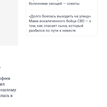
болезнями овощей — советы
«Долго боялась выходить на улицу».
Мама искалеченного бойца СВО — о
том, как спасает сына, который
разбился по пути к невесте
ь
офеев
вил
рошлому.
лась в