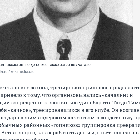
 таксистом, но денег все также остро не хватало
i.ru / wikimedia.org
ате стало вне закона, тренировки пришлось продолжат
 привело к тому, что организовывались «качалки» и
ции запрещенных восточных единоборств. Тогда Тим
ебя «качков», тренировавшихся в его клубе. Он возгла
лагодаря своим лидерским качествам и солдатскому п
 обычных районных «гопников» группировка преврати
Встал вопрос, как заработать деньги, ответ нашелся в
криминальный мир.