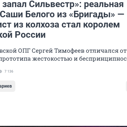
 запал Сильвестр»: реальная
 Саши Белого из «Бригады» —
ст из колхоза стал королем
кой России
вской ОПГ Сергей Тимофеев отличался от
прототипа жестокостью и беспринципно
7 136
ариев