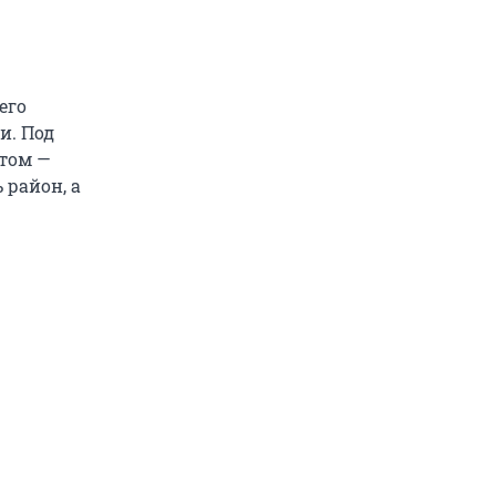
его
и. Под
отом —
 район, а