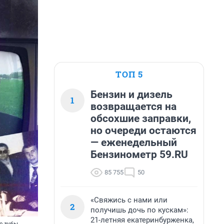
ТОП 5
Бензин и дизель
1
возвращается на
обсохшие заправки,
но очереди остаются
— еженедельный
Бензинометр 59.RU
85 755
50
«Свяжись с нами или
2
получишь дочь по кускам»:
21-летняя екатеринбурженка,