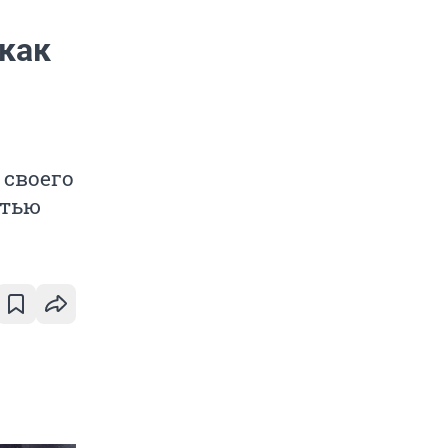
 как
 своего
стью