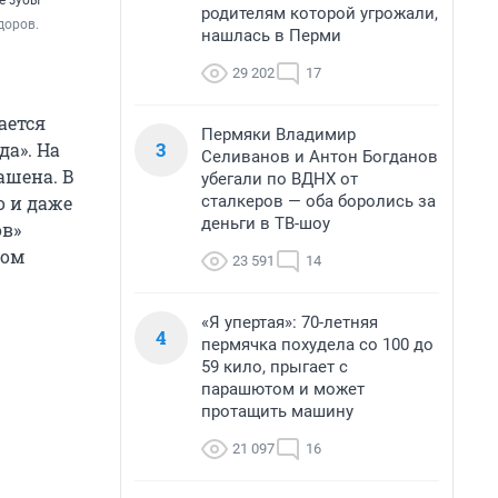
е зубы
родителям которой угрожали,
оров. 
нашлась в Перми
29 202
17
ается
Пермяки Владимир
3
да». На
Селиванов и Антон Богданов
ашена. В
убегали по ВДНХ от
сталкеров — оба боролись за
о и даже
деньги в ТВ-шоу
ов»
том
23 591
14
«Я упертая»: 70-летняя
4
пермячка похудела со 100 до
59 кило, прыгает с
парашютом и может
протащить машину
21 097
16