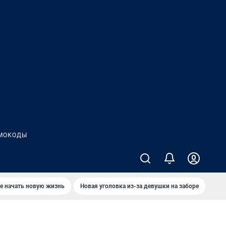
МОКОДЫ
е начать новую жизнь
Новая уголовка из-за девушки на заборе
Где