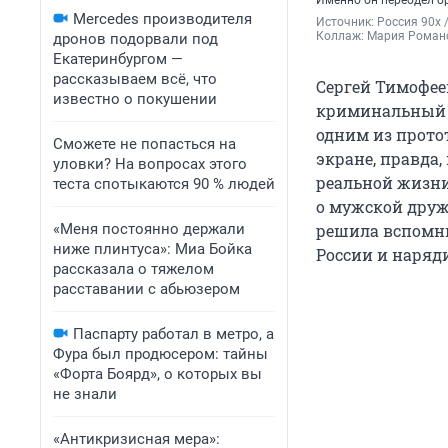
Именно он переодел бр
Mercedes производителя
Источник: 
Россия 90х 
Коллаж: Мария Романо
дронов подорвали под
Екатеринбургом —
рассказываем всё, что
Сергей Тимофеев
известно о покушении
криминальный а
одним из протот
Сможете не попасться на
экране, правда
уловки? На вопросах этого
реальной жизни
теста спотыкаются 90 % людей
о мужской друж
«Меня постоянно держали
решила вспомни
ниже плинтуса»: Миа Бойка
России и наряд
рассказала о тяжелом
расставании с абьюзером
Паспарту работал в метро, а
Фура был продюсером: тайны
«Форта Боярд», о которых вы
не знали
«Антикризисная мера»: