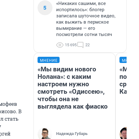
«Никаких сашими, все
5
испортилось»: блогер
записала шуточное видео,
как выжить в пермское
вымирание — его
посмотрели сотни тысяч
15 695
22
МНЕНИЕ
МНЕНИ
«Мы видим нового
«Маши
Нолана»: с каким
полет
настроем нужно
сравн
смотреть «Одиссею»,
Казах
чтобы она не
имофеев
выглядела как фиаско
исово. В
л стать
у
ргей
Надежда Губарь