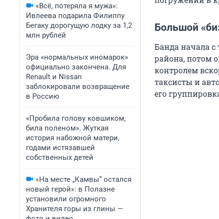
«Всё, потеряла я мужа»:
Ивлеева подарила Филиппу
Бегаку дорогущую лодку за 1,2
Большой «би
млн рублей
Банда начала с 
Эра «нормальных иномарок»
района, потом о
официально закончена. Для
контролем вско
Renault и Nissan
таксисты и авто
заблокировали возвращение
его группировка
в Россию
«Пробила голову ковшиком,
била поленом». Жуткая
история набожной матери,
годами истязавшей
собственных детей
«На месте „Камвы“ остался
новый герой»: в Полазне
установили огромного
Хранителя горы из глины —
фото и видео