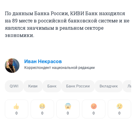
По данным Банка России, КИВИ Банк находился
на 89 месте в российской банковской системе и не
являлся значимым в реальном секторе
экономики.
Иван Некрасов
Корреспондент национальной редакции
QIWI
Киви
Банк
Банк России
Вкладчик
Лиц
0
0
0
0
0