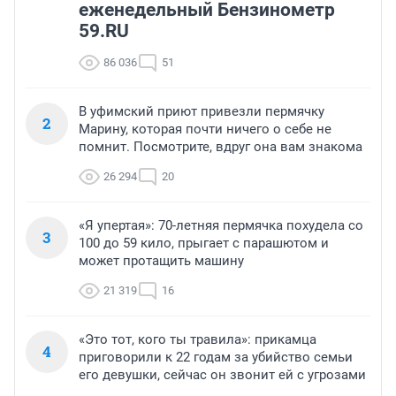
еженедельный Бензинометр
59.RU
86 036
51
В уфимский приют привезли пермячку
2
Марину, которая почти ничего о себе не
помнит. Посмотрите, вдруг она вам знакома
26 294
20
«Я упертая»: 70-летняя пермячка похудела со
3
100 до 59 кило, прыгает с парашютом и
может протащить машину
21 319
16
«Это тот, кого ты травила»: прикамца
4
приговорили к 22 годам за убийство семьи
его девушки, сейчас он звонит ей с угрозами