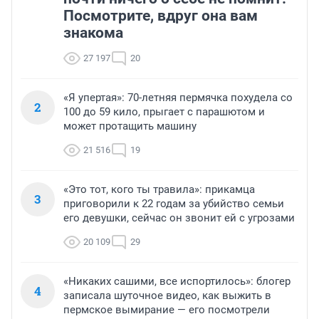
Посмотрите, вдруг она вам
знакома
27 197
20
«Я упертая»: 70-летняя пермячка похудела со
2
100 до 59 кило, прыгает с парашютом и
может протащить машину
21 516
19
«Это тот, кого ты травила»: прикамца
3
приговорили к 22 годам за убийство семьи
его девушки, сейчас он звонит ей с угрозами
20 109
29
«Никаких сашими, все испортилось»: блогер
4
записала шуточное видео, как выжить в
пермское вымирание — его посмотрели