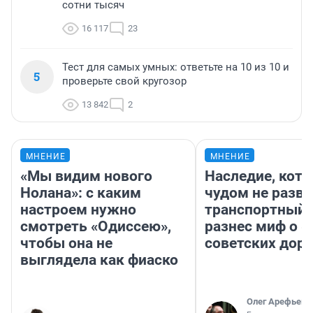
сотни тысяч
16 117
23
Тест для самых умных: ответьте на 10 из 10 и
5
проверьте свой кругозор
13 842
2
МНЕНИЕ
МНЕНИЕ
«Мы видим нового
Наследие, кото
Нолана»: с каким
чудом не разва
настроем нужно
транспортный 
смотреть «Одиссею»,
разнес миф о 
чтобы она не
советских доро
выглядела как фиаско
Олег Арефьев