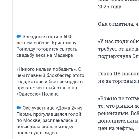
2026 году.
Она отметила, ч
Звездные гости в 500-
«У нас люди об
летнем соборе: Криштиану
требует от нас
Роналду готовится сыграть
свадьбу века на Мадейре
подчеркнула Эл
«Никого нельзя победить». О
Глава ЦБ назва
чем главный блокбастер этого
из-за торговых 
года, который бьет рекорды в
прокате: честный отзыв на
«Одиссею» Нолана
«Важно не тольк
то, что рынки 
Экс-участница «Дома-2» из
решениями. Всё
Перми, прогулявшаяся голой
дополнительные
по Москве, расплакалась и
объяснила свою выходку
цен на нефть», 
после суда: видео