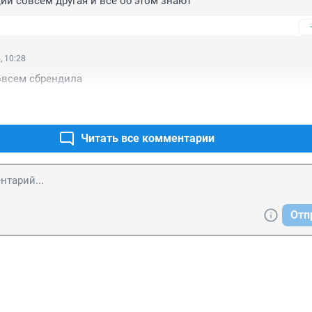
и совсем другая и все об этом знают
, 10:28
овсем сбрендила
Читать все комментарии
Отп