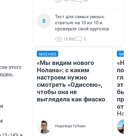
Тест для самых умных:
5
ответьте на 10 из 10 и
проверьте свой кругозор
13 832
2
МНЕНИЕ
МНЕНИ
«Мы видим нового
«Нико
сле этого
Нолана»: с каким
побед
яцию,
настроем нужно
главн
смотреть «Одиссею»,
этого
чтобы она не
бьет 
выглядела как фиаско
прока
ти
отзыв
Нолан
м
Надежда Губарь
о 13–14% в