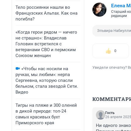
Елена М
Тело россиянки нашли во
Старший ко
Французских Альпах. Как она
редакции
погибла?
Эльвира Набиулл
«Когда герои рядом — ничего
не страшно»: Владислав
Головин встретился с
ветеранами СВО и пермским
0
Союзом женщин
Увидели опечатку? В
«Чтобы нас носили на
ручках, мы любим»: нерпа
Сергеевна, которую спасли
бельком, стала звездой Сети.
Видео
КОММЕНТАР
Тигры на пляже и 300 оленей
в дикой природе: топ-24
Гость
самых красивых бухт
26 апреля 2025
Приморского края
Ни одного знако