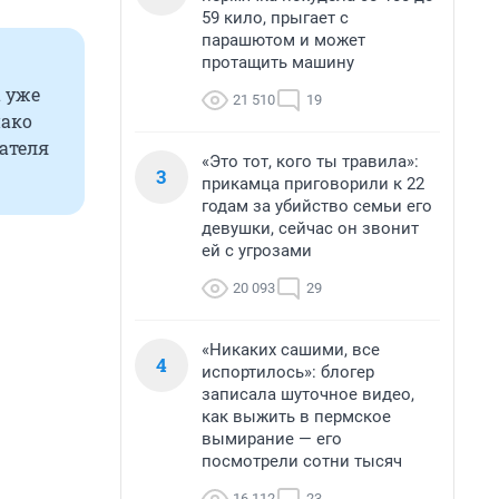
59 кило, прыгает с
парашютом и может
протащить машину
а уже
21 510
19
нако
ателя
«Это тот, кого ты травила»:
3
прикамца приговорили к 22
годам за убийство семьи его
девушки, сейчас он звонит
ей с угрозами
20 093
29
«Никаких сашими, все
4
испортилось»: блогер
записала шуточное видео,
как выжить в пермское
вымирание — его
посмотрели сотни тысяч
16 112
23