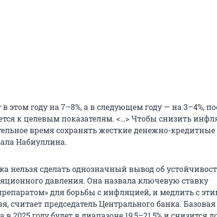
в этом году на 7–8%, а в следующем году — на 3–4%, по
тся к целевым показателям. <…> Чтобы снизить инфл
ельное время сохранять жесткие денежно-кредитные
зала Набиуллина.
пока нельзя сделать однозначный вывод об устойчивос
ционного давления. Она назвала ключевую ставку
репаратом» для борьбы с инфляцией, и медлить с эти
я, считает председатель Центрального банка. Базовая
 в 2025 году будет в диапазоне 19,5–21,5% и снизится д