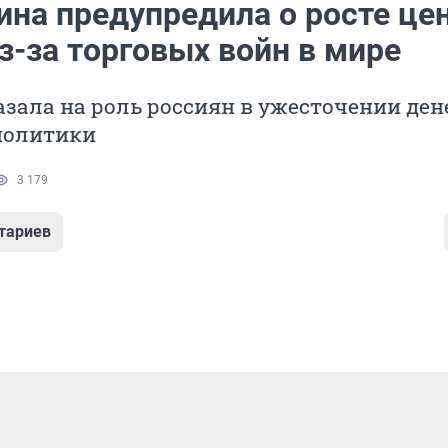
ина предупредила о росте цен
з-за торговых войн в мире
азала на роль россиян в ужесточении де
политики
3 179
тариев