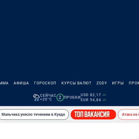
АММА
АФИША
ГОРОСКОП
КУРСЫ ВАЛЮТ
ZODY
ИГРЫ
ПРО
USD 82,17
СЕЙЧАС
2
ПРОБКИ
+20°C
EUR 94,84
Мальчика унесло течением в Куеде
Атака на