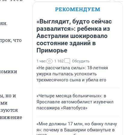
РЕКОМЕНДУЕМ
«Выглядит, будто сейчас
ян.
развалится»: ребенка из
Австралии шокировало
рок, что
состояние зданий в
Приморье
1 час
1 162
Обсудить
«Не рассчитала силы»: 18-летняя
ономики
ужурка пыталась успокоить
трехмесячного сына и убила его
ы, но и
«Четыре месяца больничных»: в
Ярославле автомобилист изувечил
ими
пассажира «Яавтобуса»
изуются
снижение
«Мне должны 17 млн, но банку плачу
я»: почему в Башкирии обманутые в