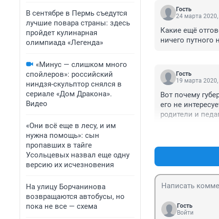
Гость
В сентябре в Пермь съедутся
24 марта 2020,
лучшие повара страны: здесь
Какие ещё отгово
пройдет кулинарная
ничего путного н
олимпиада «Легенда»
«Минус — слишком много
спойлеров»: российский
Гость
19 марта 2020,
ниндзя-скульптор снялся в
сериале «Дом Дракона».
Вот почему губер
Видео
его не интересуе
родители и педа
«Они всё еще в лесу, и им
нужна помощь»: сын
пропавших в тайге
Усольцевых назвал еще одну
версию их исчезновения
На улицу Борчанинова
возвращаются автобусы, но
пока не все — схема
Гость
Войти