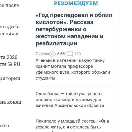
РЕКОМЕНДУЕМ
ре после
«Год преследовал и облил
ь
кислотой». Рассказ
м садика
петербурженки о
ензия у
жестоком нападении и
реабилитации
7 часов
6 558
120
та 2020
Ученый в изгнании: какую тайну
ли 59.RU
хранит могила профессора
уфимского вуза, которого обожали
ритории.
студенты
Одна банка — три вкуса: рецепт
овощного ассорти на зиму для
 на конец
жителей Архангельской области
Накипело у младшей сестры: «Она
ство
уехала жить, а я осталась быть