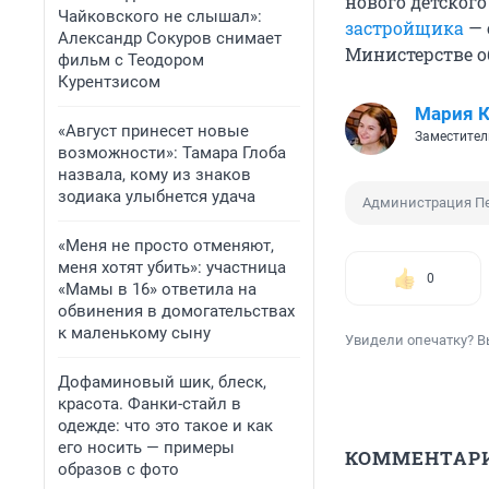
нового детского 
Чайковского не слышал»:
застройщика
— 
Александр Сокуров снимает
Министерстве об
фильм с Теодором
Курентзисом
Мария 
«Август принесет новые
Заместител
возможности»: Тамара Глоба
назвала, кому из знаков
зодиака улыбнется удача
Администрация П
«Меня не просто отменяют,
меня хотят убить»: участница
0
«Мамы в 16» ответила на
обвинения в домогательствах
к маленькому сыну
Увидели опечатку? В
Дофаминовый шик, блеск,
красота. Фанки-стайл в
одежде: что это такое и как
его носить — примеры
КОММЕНТАР
образов с фото