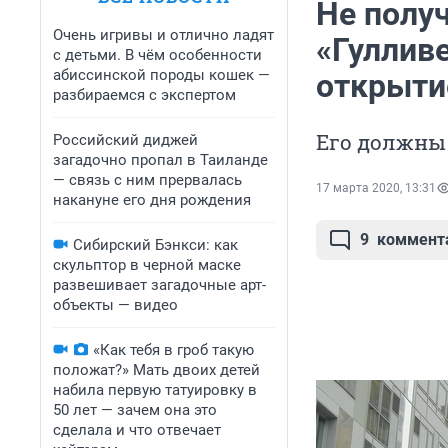
Не полу
Очень игривы и отлично ладят
«Гуллив
с детьми. В чём особенности
абиссинской породы кошек —
открыти
разбираемся с экспертом
Его должны 
Российский диджей
загадочно пропал в Таиланде
— связь с ним прервалась
17 марта 2020, 13:31
накануне его дня рождения
9
коммент
Сибирский Бэнкси: как
скульптор в черной маске
развешивает загадочные арт-
объекты — видео
«Как тебя в гроб такую
положат?» Мать двоих детей
набила первую татуировку в
50 лет — зачем она это
сделала и что отвечает