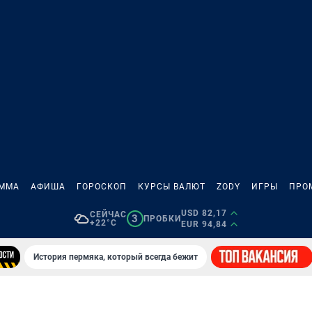
АММА
АФИША
ГОРОСКОП
КУРСЫ ВАЛЮТ
ZODY
ИГРЫ
ПРО
USD 82,17
СЕЙЧАС
3
ПРОБКИ
+22°C
EUR 94,84
История пермяка, который всегда бежит