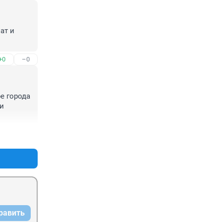
т и 
+0
–0
е города 
и 
+0
–0
равить