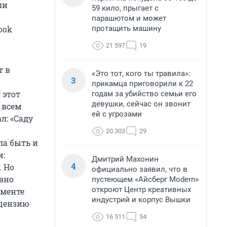
ли
59 кило, прыгает с
парашютом и может
протащить машину
ook
21 597
19
т в
«Это тот, кого ты травила»:
3
прикамца приговорили к 22
 этот
годам за убийство семьи его
девушки, сейчас он звонит
 всем
ей с угрозами
л: «Саду
20 303
29
ла быть и
и:
Дмитрий Махонин
4
. Но
официально заявил, что в
авно
пустеющем «Айсберг Modern»
откроют Центр креативных
аменте
индустрий и корпус Вышки
ицензию
16 511
54