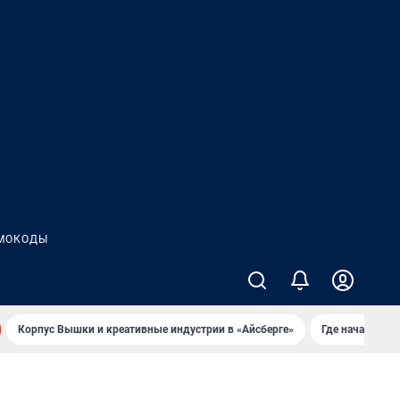
МОКОДЫ
Корпус Вышки и креативные индустрии в «Айсберге»
Где начать но