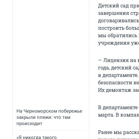
Детский сад пр
завершения стро
договаривались
построить боль
мы обратились 
учреждения уже 
— Лицензия на 
года, детский с
в департаменте
безопасности н
Их демонтаж за
В департаменте
На Черноморском побережье
марта. В компа
закрыли пляжи: что там
происходит
Ранее мы расск
«Я никогда такого