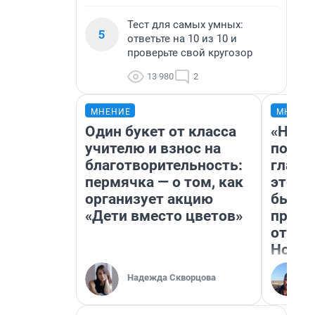
Тест для самых умных:
5
ответьте на 10 из 10 и
проверьте свой кругозор
13 980
2
МНЕНИЕ
МНЕНИ
Один букет от класса
«Нико
учителю и взнос на
побед
благотворительность:
главн
пермячка — о том, как
этого
организует акцию
бьет 
«Дети вместо цветов»
прока
отзыв
Нолан
Надежда Скворцова