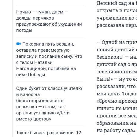
Детский сад на 
открыть в начал
Ночью — туман, днем —
учреждение до с
дождь: пермяков
предупреждают об ухудшении
рассказала пер
погоды
— Одной из прич
Покорила пять вершин,
новый детский с
оставила предсмертную
записку и послание сыну. Что
беспокоит! — на
с телом Натальи
детский сад с 
Наговициной, погибшей на
телевизионным 
пике Победы
быть!» — ну то 
рассказали, что
Один букет от класса учителю
моя дочь. Тогд
и взнос на
«Срочно проходи
благотворительность:
пермячка — о том, как
ничего не меняе
организует акцию «Дети
прошли все мед
вместо цветов»
образования на
на работу сада».
Такое бывает раз в жизни: 12