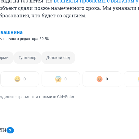
сада на 100 детей. Но
возникли проблемы с выкупом у
объект сдали позже намеченного срока. Мы узнавали 
разования, что будет со зданием.
Квашнина
ь главного редактора 59.RU
ерми
Гулливер
Детский сад
0
0
0
ыделите фрагмент и нажмите Ctrl+Enter
ИИ
9