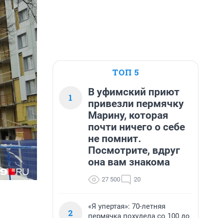
ТОП 5
В уфимский приют
1
привезли пермячку
Марину, которая
почти ничего о себе
не помнит.
Посмотрите, вдруг
она вам знакома
27 500
20
«Я упертая»: 70-летняя
2
пермячка похудела со 100 до