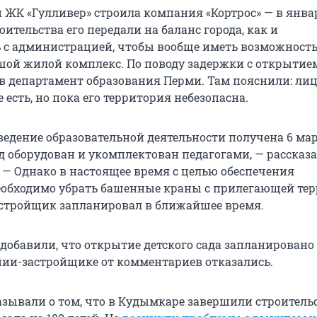
и ЖК «Гулливер» строила компания «Кортрос» — в янва
ительства его передали на баланс города, как и
 с администрацией, чтобы вообще иметь возможност
шой жилой комплекс. По поводу задержки с открытие
в департамент образования Перми. Там пояснили: лиц
есть, но пока его территория небезопасна.
ведение образовательной деятельности получена 6 мар
ад оборудован и укомплектован педагогами, — рассказа
. — Однако в настоящее время с целью обеспечения
еобходимо убрать башенные краны с прилегающей тер
стройщик запланировал в ближайшее время.
 добавили, что открытие детского сада запланировано
нии-застройщике от комментариев отказались.
азывали о том, что в Кудымкаре завершили строитель