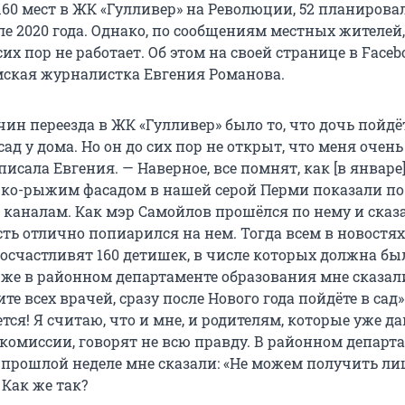
160 мест в ЖК «Гулливер» на Революции, 52 планирова
е 2020 года. Однако, по сообщениям местных жителей,
их пор не работает. Об этом на своей странице в Faceb
мская журналистка Евгения Романова.
ин переезда в ЖК «Гулливер» было то, что дочь пойдё
ад у дома. Но он до сих пор не открыт, что меня очень
писала Евгения. — Наверное, все помнят, как [в январе]
ярко-рыжим фасадом в нашей серой Перми показали по
каналам. Как мэр Самойлов прошёлся по нему и сказа
есть отлично попиарился на нем. Тогда всем в новостях
 осчастливят 160 детишек, в числе которых должна бы
а же в районном департаменте образования мне сказал
те всех врачей, сразу после Нового года пойдёте в сад»
тся! Я считаю, что и мне, и родителям, которые уже д
комиссии, говорят не всю правду. В районном департ
 прошлой неделе мне сказали: «Не можем получить л
 Как же так?