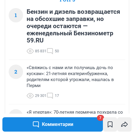
Бензин и дизель возвращается
1
на обсохшие заправки, но
очереди остаются —
еженедельный Бензинометр
59.RU
85 831
50
«Свяжись с нами или получишь дочь по
2
кускам»: 21-летняя екатеринбурженка,
родителям которой угрожали, нашлась в
Перми
29 301
17
«Я упертая»: 70-летняя пермячка похудела со
3
100 до 59 кило, прыгает с парашютом и
7
может протащить машину
Комментарии