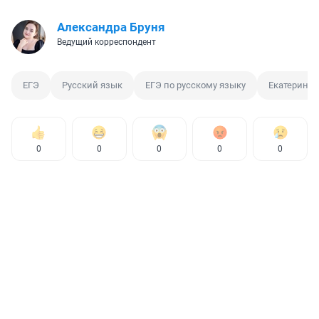
Александра Бруня
Ведущий корреспондент
ЕГЭ
Русский язык
ЕГЭ по русскому языку
Екатерина
0
0
0
0
0