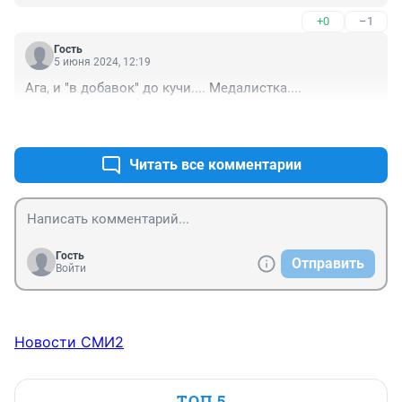
написать не могут. Одни танцы , перфоманцы, певцы , 
+0
–1
журналисты и и блогеры т.д.. А на заводах работать 
не кому. Надо современные тех.школы строить для 
Гость
ребят, развивать бесплатные тех.кружки.
5 июня 2024, 12:19
Ага, и "в добавок" до кучи.... Медалистка....
+0
–0
Читать все комментарии
Гость
Отправить
Войти
Новости СМИ2
ТОП 5