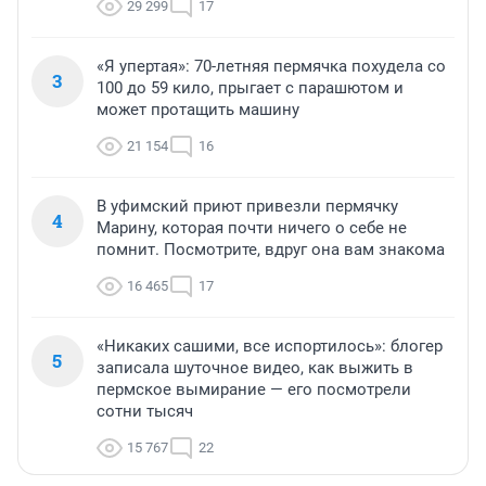
29 299
17
«Я упертая»: 70-летняя пермячка похудела со
3
100 до 59 кило, прыгает с парашютом и
может протащить машину
21 154
16
В уфимский приют привезли пермячку
4
Марину, которая почти ничего о себе не
помнит. Посмотрите, вдруг она вам знакома
16 465
17
«Никаких сашими, все испортилось»: блогер
5
записала шуточное видео, как выжить в
пермское вымирание — его посмотрели
сотни тысяч
15 767
22