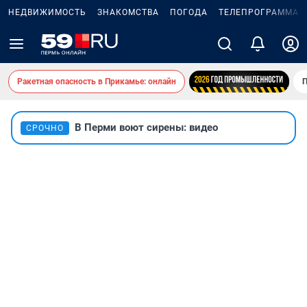
НЕДВИЖИМОСТЬ
ЗНАКОМСТВА
ПОГОДА
ТЕЛЕПРОГРАММА
Ракетная опасность в Прикамье: онлайн
П
В Перми воют сирены: видео
СРОЧНО