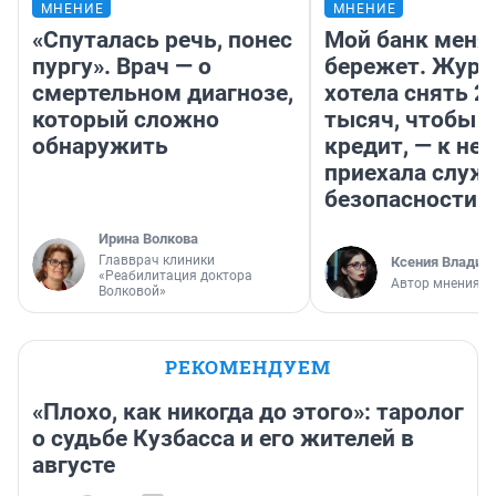
МНЕНИЕ
МНЕНИЕ
«Спуталась речь, понес
Мой банк меня
пургу». Врач — о
бережет. Журн
смертельном диагнозе,
хотела снять 2
который сложно
тысяч, чтобы п
обнаружить
кредит, — к не
приехала служ
безопасности
Ирина Волкова
Главврач клиники
Ксения Владим
«Реабилитация доктора
Автор мнения
Волковой»
РЕКОМЕНДУЕМ
«Плохо, как никогда до этого»: таролог
о судьбе Кузбасса и его жителей в
августе