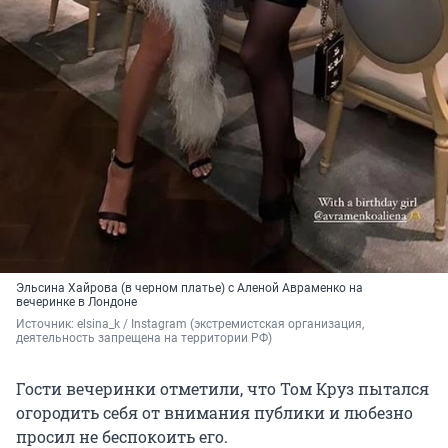
Эльсина Хайрова (в черном платье) с Аленой Авраменко на
вечеринке в Лондоне
Источник: 
elsina_k / Instagram (экстремистская организация, 
деятельность запрещена на территории РФ)
Гости вечеринки отметили, что Том Круз пытался
огородить себя от внимания публики и любезно
просил не беспокоить его.