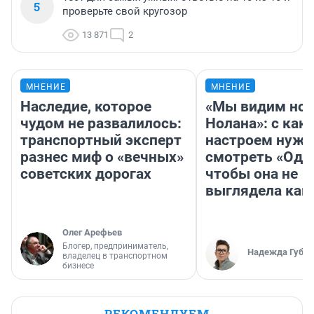
5
проверьте свой кругозор
13 871
2
МНЕНИЕ
МНЕНИЕ
Наследие, которое
«Мы видим нов
чудом не развалилось:
Нолана»: с как
транспортный эксперт
настроем нужн
разнес миф о «вечных»
смотреть «Оди
советских дорогах
чтобы она не
выглядела как
Олег Арефьев
Блогер, предприниматель,
Надежда Губар
владелец в транспортном
бизнесе
РЕКОМЕНДУЕМ