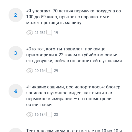
«Я упертая»: 70-летняя пермячка похудела со
2
100 до 59 кило, прыгает с парашютом и
может протащить машину
21 531
19
«Это тот, кого ты травила»: прикамца
3
приговорили к 22 годам за убийство семьи
его девушки, сейчас он звонит ей с угрозами
20 164
29
«Никаких сашими, все испортилось»: блогер
4
записала шуточное видео, как выжить в
пермское вымирание — его посмотрели
сотни тысяч
16 134
23
Тест для самых умных: ответьте на 10 из 10 и