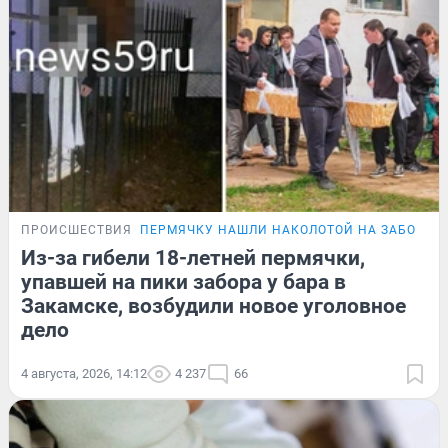
ПРОИСШЕСТВИЯ
ПЕРМЯЧКУ НАШЛИ НАКОЛОТОЙ НА ЗАБОР
П
Из-за гибели 18-летней пермячки,
упавшей на пики забора у бара в
Закамске, возбудили новое уголовное
дело
4 августа, 2026, 14:12
4 237
66