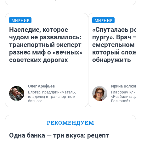
МНЕНИЕ
МНЕНИЕ
Наследие, которое
«Спуталась реч
чудом не развалилось:
пургу». Врач — 
транспортный эксперт
смертельном д
разнес миф о «вечных»
который слож
советских дорогах
обнаружить
Олег Арефьев
Ирина Волкова
Блогер, предприниматель,
Главврач клини
владелец в транспортном
«Реабилитация 
бизнесе
Волковой»
РЕКОМЕНДУЕМ
Одна банка — три вкуса: рецепт