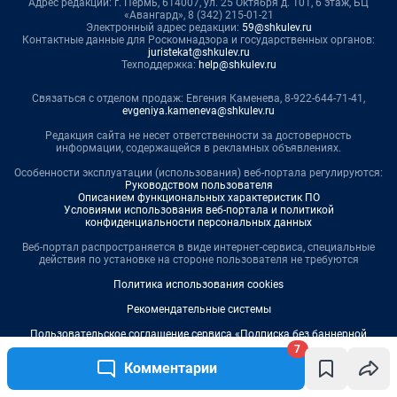
Адрес редакции: г. Пермь, 614007, ул. 25 Октября д. 101, 6 этаж, БЦ
«Авангард», 8 (342) 215-01-21
Электронный адрес редакции:
59@shkulev.ru
Контактные данные для Роскомнадзора и государственных органов:
juristekat@shkulev.ru
Техподдержка:
help@shkulev.ru
Связаться с отделом продаж: Евгения Каменева, 8-922-644-71-41,
evgeniya.kameneva@shkulev.ru
Редакция сайта не несет ответственности за достоверность
информации, содержащейся в рекламных объявлениях.
Особенности эксплуатации (использования) веб-портала регулируются:
Руководством пользователя
Описанием функциональных характеристик ПО
Условиями использования веб-портала и политикой
конфиденциальности персональных данных
Веб-портал распространяется в виде интернет-сервиса, специальные
действия по установке на стороне пользователя не требуются
Политика использования cookies
Рекомендательные системы
Пользовательское соглашение сервиса «Подписка без баннерной
рекламы»
7
Комментарии