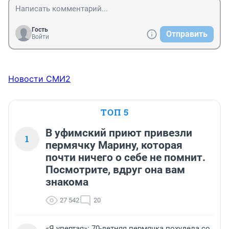
Гость
Отправить
Войти
Новости СМИ2
ТОП 5
В уфимский приют привезли
1
пермячку Марину, которая
почти ничего о себе не помнит.
Посмотрите, вдруг она вам
знакома
27 542
20
«Я упертая»: 70-летняя пермячка похудела со