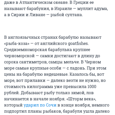
даже в Атлантическом океане. В Греции ее
называют барабуния, в Израиле — муллит адума,
а в Сирии и Ливане — рыбой султана.
В англоязычных странах барабулю называют
«рыба-коза» — от английского goatfishes.
Средиземноморская барабулька крупнее
черноморской — самки достигают в длину до
сорока сантиметров, самцы мельче. В Черном
море самые крупные особи — с ладонь. При этом
цены на барабулю недешевые. Казалось бы, вот
море, вот прилавки — далеко везти не нужно, но
стоимость килограмма уже превысила 1000
рублей. Добывают рыбу только зимой, лов
начинается в начале ноября. «Шторм века»,
который
ударил по Сочи
в конце ноября, немного
подпортил планы рыбаков, барабуля ушла далеко