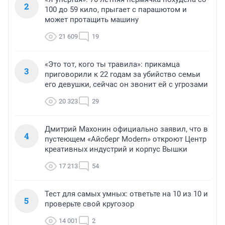
2
100 до 59 кило, прыгает с парашютом и
может протащить машину
21 609
19
«Это тот, кого ты травила»: прикамца
3
приговорили к 22 годам за убийство семьи
его девушки, сейчас он звонит ей с угрозами
20 323
29
Дмитрий Махонин официально заявил, что в
4
пустеющем «Айсберг Modern» откроют Центр
креативных индустрий и корпус Вышки
17 213
54
Тест для самых умных: ответьте на 10 из 10 и
5
проверьте свой кругозор
14 001
2