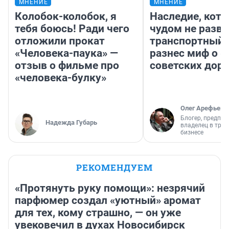
МНЕНИЕ
МНЕНИЕ
Колобок-колобок, я
Наследие, кото
тебя боюсь! Ради чего
чудом не разва
отложили прокат
транспортный 
«Человека-паука» —
разнес миф о 
отзыв о фильме про
советских доро
«человека-булку»
Олег Арефьев
Блогер, предпри
Надежда Губарь
владелец в тра
бизнесе
РЕКОМЕНДУЕМ
«Протянуть руку помощи»: незрячий
парфюмер создал «уютный» аромат
для тех, кому страшно, — он уже
увековечил в духах Новосибирск