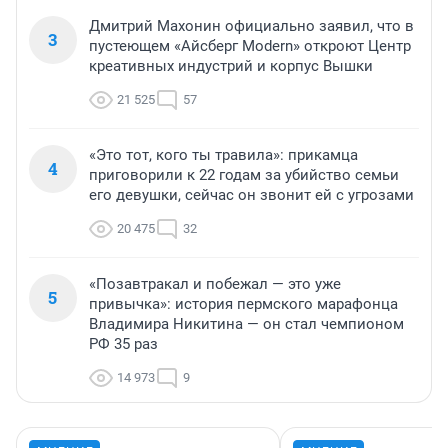
Дмитрий Махонин официально заявил, что в
3
пустеющем «Айсберг Modern» откроют Центр
креативных индустрий и корпус Вышки
21 525
57
«Это тот, кого ты травила»: прикамца
4
приговорили к 22 годам за убийство семьи
его девушки, сейчас он звонит ей с угрозами
20 475
32
«Позавтракал и побежал — это уже
5
привычка»: история пермского марафонца
Владимира Никитина — он стал чемпионом
РФ 35 раз
14 973
9