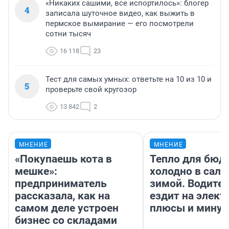
«Никаких сашими, все испортилось»: блогер
4
записала шуточное видео, как выжить в
пермское вымирание — его посмотрели
сотни тысяч
16 118
23
Тест для самых умных: ответьте на 10 из 10 и
5
проверьте свой кругозор
13 842
2
МНЕНИЕ
МНЕНИЕ
«Покупаешь кота в
Тепло для бюд
мешке»:
холодно в сало
предприниматель
зимой. Водител
рассказала, как на
ездит на элект
самом деле устроен
плюсы и мину
бизнес со складами