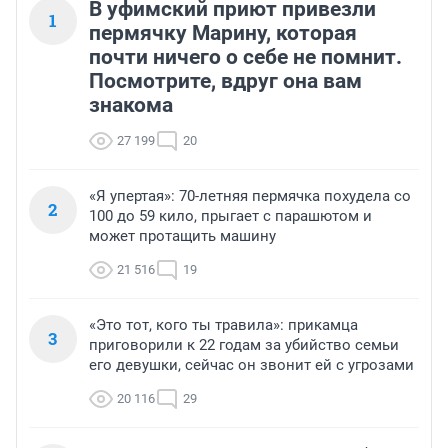
В уфимский приют привезли
1
пермячку Марину, которая
почти ничего о себе не помнит.
Посмотрите, вдруг она вам
знакома
27 199
20
«Я упертая»: 70-летняя пермячка похудела со
2
100 до 59 кило, прыгает с парашютом и
может протащить машину
21 516
19
«Это тот, кого ты травила»: прикамца
3
приговорили к 22 годам за убийство семьи
его девушки, сейчас он звонит ей с угрозами
20 116
29