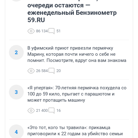
очереди остаются —
еженедельный Бензинометр
59.RU
86 134
51
В уфимский приют привезли пермячку
2
Марину, которая почти ничего о себе не
помнит. Посмотрите, вдруг она вам знакома
26 584
20
«Я упертая»: 70-летняя пермячка похудела со
3
100 до 59 кило, прыгает с парашютом и
может протащить машину
21 400
16
«Это тот, кого ты травила»: прикамца
4
приговорили к 22 годам за убийство семьи