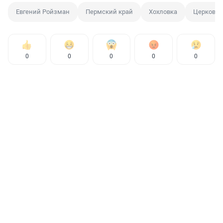
Евгений Ройзман
Пермский край
Хохловка
Церковь
0
0
0
0
0