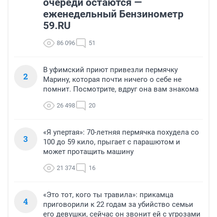
очереди остаются —
еженедельный Бензинометр
59.RU
86 096
51
В уфимский приют привезли пермячку
2
Марину, которая почти ничего о себе не
помнит. Посмотрите, вдруг она вам знакома
26 498
20
«Я упертая»: 70-летняя пермячка похудела со
3
100 до 59 кило, прыгает с парашютом и
может протащить машину
21 374
16
«Это тот, кого ты травила»: прикамца
4
приговорили к 22 годам за убийство семьи
его девушки, сейчас он звонит ей с угрозами