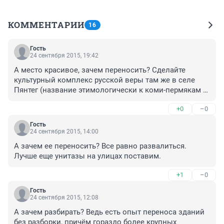
КОММЕНТАРИИ
16
Гость
24 сентября 2015, 19:42
А место красивое, зачем переносить? Сделайте 
культурный комплекс русской веры там же в селе 
Пянтег (название этимологически к коми-пермякам 
относится). Вот действительно русский народ коми-
+0
–0
пермяки сохранившие русские обычаи и веру, где 
остались потомственные колдуны и колдуньи, хоть и 
Гость
относят их к финно-угорской группе. Что поделать 
24 сентября 2015, 14:00
если финны-угры проживали в таежных лесах ближе 
А зачем ее переносить? Все равно развалиться. 
к Северу, славяне - то уже потом пришли из Скифии, 
Лучше еще унитазы на улицах поставим.
потеснили их предки современных европейцев.
+1
–0
Гость
24 сентября 2015, 12:08
А зачем разбирать? Ведь есть опыт переноса зданий 
без разборки, причём гораздо более крупных 