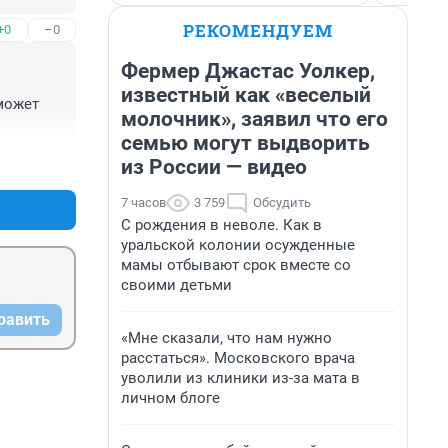
РЕКОМЕНДУЕМ
+0
–0
Фермер Джастас Уолкер,
известный как «веселый
может 
молочник», заявил что его
семью могут выдворить
+0
–0
из России — видео
7 часов
3 759
Обсудить
С рождения в неволе. Как в
уральской колонии осужденные
мамы отбывают срок вместе со
своими детьми
равить
«Мне сказали, что нам нужно
расстаться». Московского врача
уволили из клиники из-за мата в
личном блоге