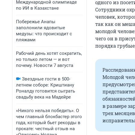
одного из посе
Международной олимпиаде
по ИИ в Казахстане
Сотрудники охр
человек, которо
Побережье Анапы
так как он меш
заполонили ядовитые
молодой челове
медузы: что происходит с
чего он в прис
пляжами
порядка грубые
Рабочий день хотят сократить,
но только летом — и вот
почему. Новости 7 августа
Расследован
Молодой чел
Звездные гости в 500-
предусмотрен
летнем соборе: Криштиану
Роналду готовится сыграть
представите
свадьбу века на Мадейре
обязанностей
в размере за
«Никого нельзя победить». О
трех месяцев
чем главный блокбастер этого
исправительн
года, который бьет рекорды в
прокате: честный отзыв на
«Одиссею» Нолана