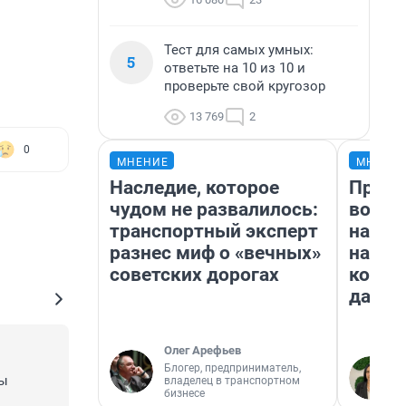
Тест для самых умных:
5
ответьте на 10 из 10 и
проверьте свой кругозор
13 769
2
0
МНЕНИЕ
МНЕНИ
Наследие, которое
Прода
чудом не развалилось:
возьм
транспортный эксперт
нам г
разнес миф о «вечных»
налог
советских дорогах
косне
даже 
Олег Арефьев
Блогер, предприниматель,
ы 
владелец в транспортном
бизнесе