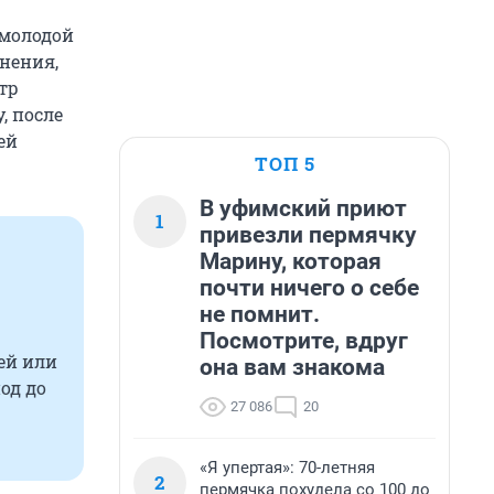
 молодой
янения,
тр
, после
ей
ТОП 5
В уфимский приют
1
привезли пермячку
Марину, которая
почти ничего о себе
не помнит.
Посмотрите, вдруг
ей или
она вам знакома
од до
27 086
20
«Я упертая»: 70-летняя
2
пермячка похудела со 100 до