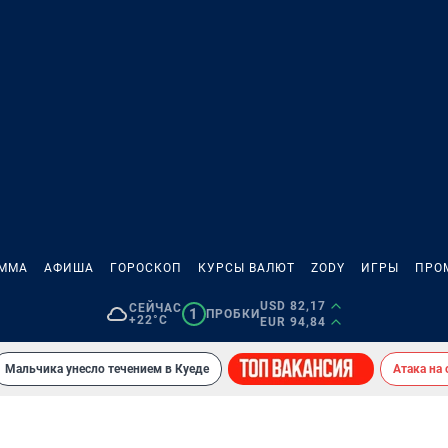
АММА
АФИША
ГОРОСКОП
КУРСЫ ВАЛЮТ
ZODY
ИГРЫ
ПРО
USD 82,17
СЕЙЧАС
1
ПРОБКИ
+22°C
EUR 94,84
Мальчика унесло течением в Куеде
Атака на