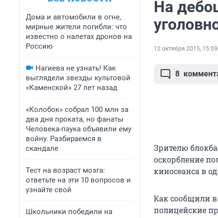
На дебо
Дома и автомобили в огне,
уголовн
мирные жители погибли: что
известно о налетах дронов на
Россию
12 октября 2015, 15:09
Нагиева не узнать! Как
8
коммент
выглядели звезды культовой
«Каменской» 27 лет назад
«Колобок» собрал 100 млн за
два дня проката, но фанаты
Человека-паука объявили ему
войну. Разбираемся в
Зрителю блокба
скандале
оскорбление по
Тест на возраст мозга:
киносеанса в о
ответьте на эти 10 вопросов и
узнайте свой
Как сообщили в
полицейские пр
Школьники победили на