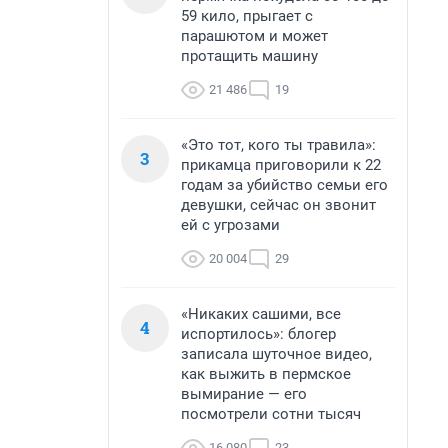
59 кило, прыгает с
парашютом и может
протащить машину
21 486
19
«Это тот, кого ты травила»:
3
прикамца приговорили к 22
годам за убийство семьи его
девушки, сейчас он звонит
ей с угрозами
20 004
29
«Никаких сашими, все
4
испортилось»: блогер
записала шуточное видео,
как выжить в пермское
вымирание — его
посмотрели сотни тысяч
16 080
23