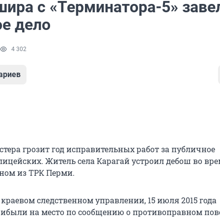
шира с «Терминатора-5» заве
ое дело
4 302
ариев
стера грозит год исправительных работ за публичное
лицейских. Житель села Карагай устроил дебош во вр
дном из ТРК Перми.
 краевом следственном управлении, 15 июля 2015 года
ибыли на место по сообщению о противоправном по