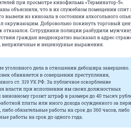
тителей при просмотре кинофильма «Терминатор-5».
аны объяснили, что в их служебном помещении спит
го вывели из кинозала в состоянии алкогольного опь
ал окружающим. Добровольно покинуть торговый цен
к отказался. Сотрудники полиции разбудили мужчину
утствии граждан неоднократно высказал в адрес страж
, неприличные и нецензурные выражения.
ие уголовного дела в отношении дебошира завершено.
овек обвиняется в совершении преступления,
ного ст. 319 УК РФ. За публичное оскорбление
ля власти при исполнении им своих должностных
 виновному грозит штраф в размере до 40 тысяч рубл
работной платы или иного дохода осужденного за пери
, либо обязательные работы на срок до 360 часов, либо
ые работы на срок до одного года.