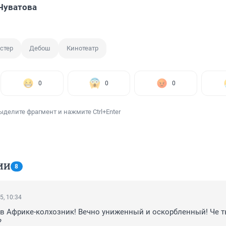
Чуватова
стер
Дебош
Кинотеатр
0
0
0
ыделите фрагмент и нажмите Ctrl+Enter
ИИ
8
5, 10:34
 в Африке-колхозник! Вечно униженный и оскорбленный! Че т
?