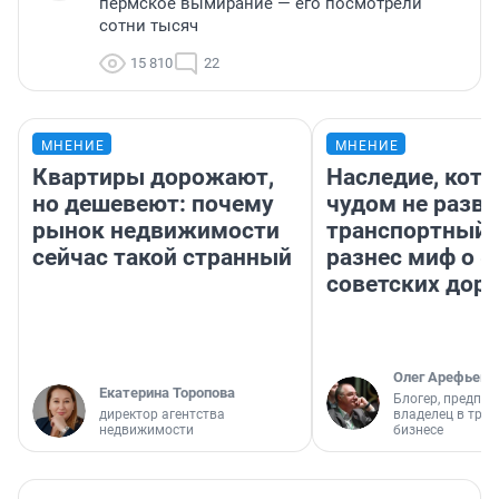
пермское вымирание — его посмотрели
сотни тысяч
15 810
22
МНЕНИЕ
МНЕНИЕ
Квартиры дорожают,
Наследие, кото
но дешевеют: почему
чудом не разва
рынок недвижимости
транспортный 
сейчас такой странный
разнес миф о 
советских доро
Олег Арефьев
Екатерина Торопова
Блогер, предпри
директор агентства
владелец в тра
недвижимости
бизнесе