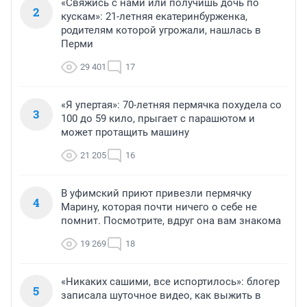
«Свяжись с нами или получишь дочь по
2
кускам»: 21-летняя екатеринбурженка,
родителям которой угрожали, нашлась в
Перми
29 401
17
«Я упертая»: 70-летняя пермячка похудела со
3
100 до 59 кило, прыгает с парашютом и
может протащить машину
21 205
16
В уфимский приют привезли пермячку
4
Марину, которая почти ничего о себе не
помнит. Посмотрите, вдруг она вам знакома
19 269
18
«Никаких сашими, все испортилось»: блогер
5
записала шуточное видео, как выжить в