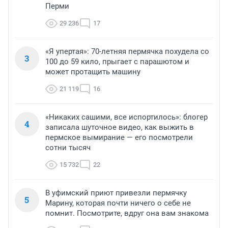
Перми
29 236
17
«Я упертая»: 70-летняя пермячка похудела со
3
100 до 59 кило, прыгает с парашютом и
может протащить машину
21 119
16
«Никаких сашими, все испортилось»: блогер
4
записала шуточное видео, как выжить в
пермское вымирание — его посмотрели
сотни тысяч
15 732
22
В уфимский приют привезли пермячку
5
Марину, которая почти ничего о себе не
помнит. Посмотрите, вдруг она вам знакома