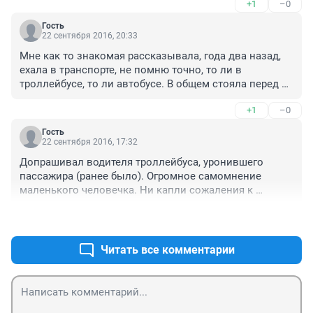
+1
–0
общественный транспорт, в котором полно народу, и 
там кто-то может упасть и травмироваться. а вину 
Гость
конечно свалят на водителя общественного 
22 сентября 2016, 20:33
транспорта - затормозил же резко! Автобусы еще 
Мне как то знакомая рассказывала, года два назад, 
хуже ездят, и там за рулем частенько сидит быдло. 
ехала в транспорте, не помню точно, то ли в 
там люди привыкли держаться. а если все же получат 
троллейбусе, то ли автобусе. В общем стояла перед 
травму-никто и не пикнет, с частниками не 
дней дама с закрытыми глазами, вдруг она плавно 
связываются. а троллейбусы государственные - 
+1
–0
стало приседать, потом с грохотом упала, вскочила 
можно и нажаловаться... 

как в не в чем не бывало, отряхнулась, взялась за 
P.S. и вообще это какой- то заговор против 
Гость
поручни, глаза уже не закрывала...
22 сентября 2016, 17:32
троллейбусов!
Допрашивал водителя троллейбуса, уронившего 
пассажира (ранее было). Огромное самомнение 
маленького человечка. Ни капли сожаления к 
травмированному по его вине пассажиру, ни тени 
+0
–0
раскаяния. Огромное желание переложить свою вину 
на всех окружающих и большущая жалость к себе.
Читать все комментарии