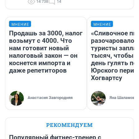
14 738
14
МНЕНИЕ
МНЕНИЕ
Продашь за 3000, налог
«Сливочное пи
возьмут с 4000. Что
разочаровало»
нам готовит новый
туристы запла
налоговый закон — он
тысяч, чтобы 
коснется импорта и
день гулять по
даже репетиторов
Юрского перио
Хогвартсу
Анастасия Завгородняя
Яна Шаламова
РЕКОМЕНДУЕМ
Популярный фитнес-тренер с