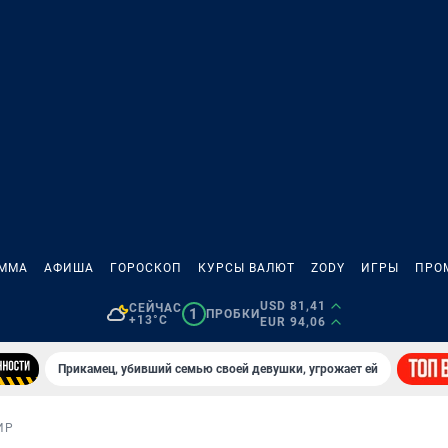
АММА
АФИША
ГОРОСКОП
КУРСЫ ВАЛЮТ
ZODY
ИГРЫ
ПРО
USD 81,41
СЕЙЧАС
1
ПРОБКИ
+13°C
EUR 94,06
Прикамец, убивший семью своей девушки, угрожает ей
ИР