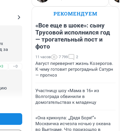
РЕКОМЕНДУЕМ
«Все еще в шоке»: сыну
Трусовой исполнился год
— трогательный пост и
х 
фото
 за 
11 часов
7 799
2
Август перевернет жизнь Козерогов.
+3
–0
К чему готовит ретроградный Сатурн
— прогноз
цию 
Участницу шоу «Мама в 16» из
Волгограда обвинили в
домогательствах к младенцу
+1
–0
«Она крикнула: „Дядя Боря!“»
Москвичка исчезла ночью у океана
во Вьетнаме. Что произошло в