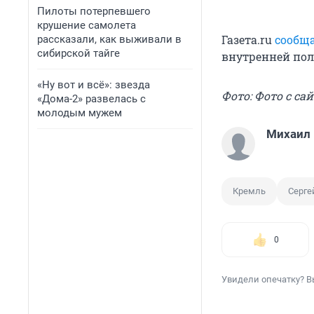
Пилоты потерпевшего
крушение самолета
Газета.ru
сообщ
рассказали, как выживали в
сибирской тайге
внутренней пол
«Ну вот и всё»: звезда
Фото: Фото с са
«Дома-2» развелась с
молодым мужем
Михаил
Кремль
Серге
0
Увидели опечатку? В