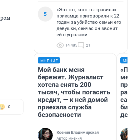
«Это тот, кого ты травила»:
5
прикамца приговорили к 22
ором
годам за убийство семьи его
девушки, сейчас он звонит
ей с угрозами
14 485
21
МНЕНИЕ
МНЕНИ
Мой банк меня
«Поку
бережет. Журналист
мешке
хотела снять 200
предп
тысяч, чтобы погасить
расска
кредит, — к ней домой
самом
приехала служба
бизне
0
безопасности
дешев
Ксения Владимирская
Автор мнения