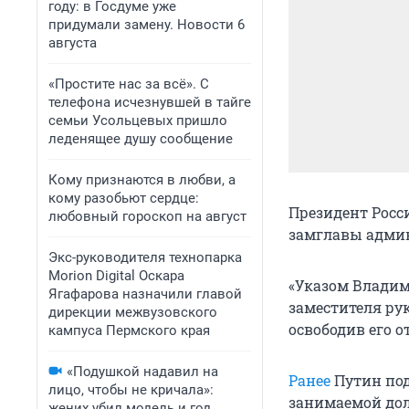
году: в Госдуме уже
придумали замену. Новости 6
августа
«Простите нас за всё». С
телефона исчезнувшей в тайге
семьи Усольцевых пришло
леденящее душу сообщение
Кому признаются в любви, а
кому разобьют сердце:
Президент Росс
любовный гороскоп на август
замглавы админ
Экс-руководителя технопарка
Morion Digital Оскара
«Указом Владим
Ягафарова назначили главой
заместителя ру
дирекции межвузовского
освободив его о
кампуса Пермского края
«Подушкой надавил на
Ранее
Путин под
лицо, чтобы не кричала»:
занимаемой дол
жених убил модель и год