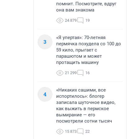
помнит. Посмотрите, вдруг
она вам знакома
24 879
19
«Я упертая»: 70-летняя
3
пермячка похудела со 100 до
59 кило, прыгает с
парашютом и может
протащить машину
21 299
16
«Никаких сашими, все
4
испортилось»: блогер
записала шуточное видео,
как выжить в пермское
вымирание — его
посмотрели сотни тысяч
15 873
22