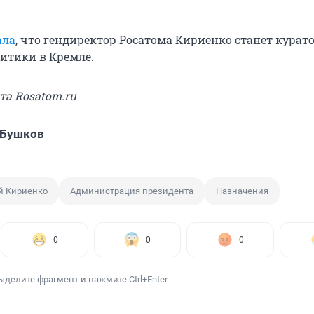
ала
, что гендиректор Росатомa Кириенко станет курат
итики в Кремле.
йта Rosatom.ru
 Бушков
й Кириенко
Администрация президента
Назначения
0
0
0
ыделите фрагмент и нажмите Ctrl+Enter