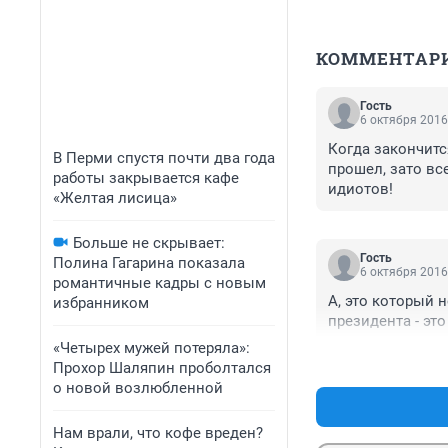
КОММЕНТАР
Гость
6 октября 2016
Когда закончится
В Перми спустя почти два года
прошел, зато все
работы закрывается кафе
идиотов!
«Желтая лисица»
Больше не скрывает:
Гость
Полина Гагарина показала
6 октября 2016
романтичные кадры с новым
А, это который 
избранником
президента - это
«Четырех мужей потеряла»:
Прохор Шаляпин проболтался
о новой возлюбленной
Нам врали, что кофе вреден?