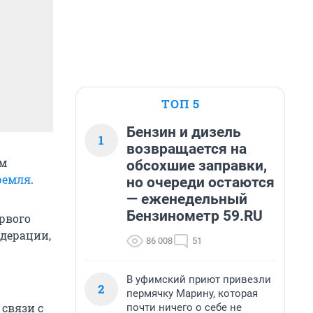
ТОП 5
Бензин и дизель
1
возвращается на
ым
обсохшие заправки,
ремля
.
но очереди остаются
— еженедельный
Бензинометр 59.RU
рвого
дерации,
86 008
51
В уфимский приют привезли
2
пермячку Марину, которая
связи с
почти ничего о себе не