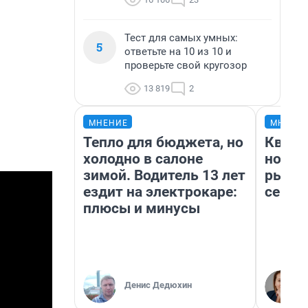
Тест для самых умных:
5
ответьте на 10 из 10 и
проверьте свой кругозор
13 819
2
МНЕНИЕ
МНЕНИ
Тепло для бюджета, но
Кварт
холодно в салоне
но де
зимой. Водитель 13 лет
рынок
ездит на электрокаре:
сейча
плюсы и минусы
Денис Дедюхин