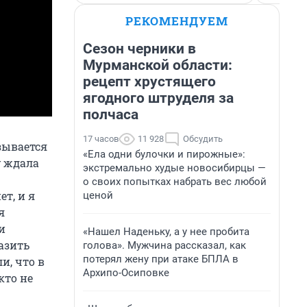
РЕКОМЕНДУЕМ
Сезон черники в
Мурманской области:
рецепт хрустящего
ягодного штруделя за
полчаса
17 часов
11 928
Обсудить
зывается
«Ела одни булочки и пирожные»:
у ждала
экстремально худые новосибирцы —
о своих попытках набрать вес любой
т, и я
ценой
я
и
«Нашел Наденьку, а у нее пробита
азить
голова». Мужчина рассказал, как
потерял жену при атаке БПЛА в
и, что в
Архипо-Осиповке
кто не