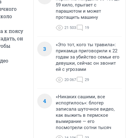
в
59 кило, прыгает с
ечного
парашютом и может
около
протащить машину
21 503
19
а к поясу
адать, он
«Это тот, кого ты травила»:
тобы
3
прикамца приговорили к 22
годам за убийство семьи его
идео
девушки, сейчас он звонит
ей с угрозами
20 067
29
«Никаких сашими, все
4
испортилось»: блогер
записала шуточное видео,
как выжить в пермское
вымирание — его
посмотрели сотни тысяч
16 106
23