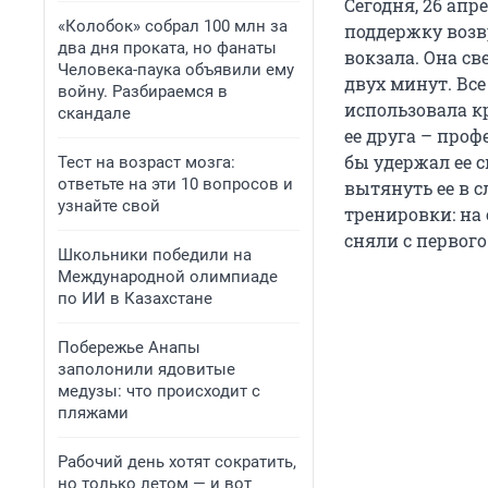
Сегодня, 26 ап
«Колобок» собрал 100 млн за
поддержку возв
два дня проката, но фанаты
вокзала. Она св
Человека-паука объявили ему
двух минут. Все
войну. Разбираемся в
использовала к
скандале
ее друга – проф
бы удержал ее с
Тест на возраст мозга:
ответьте на эти 10 вопросов и
вытянуть ее в с
узнайте свой
тренировки: на 
сняли с первого
Школьники победили на
Международной олимпиаде
по ИИ в Казахстане
Побережье Анапы
заполонили ядовитые
медузы: что происходит с
пляжами
Рабочий день хотят сократить,
но только летом — и вот