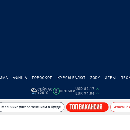
АММА
АФИША
ГОРОСКОП
КУРСЫ ВАЛЮТ
ZODY
ИГРЫ
ПРО
USD 82,17
СЕЙЧАС
2
ПРОБКИ
+20°C
EUR 94,84
Мальчика унесло течением в Куеде
Атака на