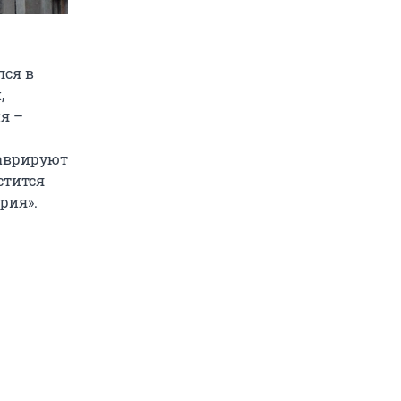
лся в
,
я –
таврируют
стится
рия».