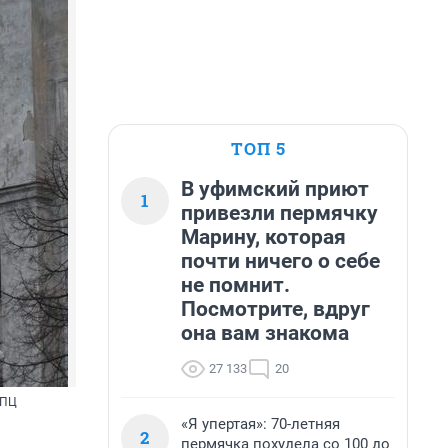
ТОП 5
В уфимский приют
1
привезли пермячку
Марину, которая
почти ничего о себе
не помнит.
Посмотрите, вдруг
она вам знакома
27 133
20
РПЦ
«Я упертая»: 70-летняя
2
пермячка похудела со 100 до