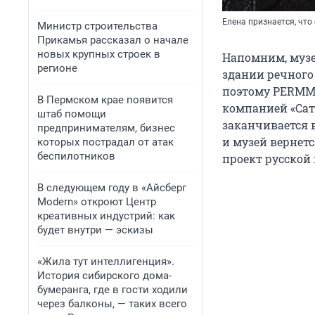
Елена признается, что
Министр строительства
Прикамья рассказал о начале
новых крупных строек в
Напомним, музе
регионе
здании речного
поэтому PERMM п
В Пермском крае появится
компанией «Сат
штаб помощи
заканчивается в
предпринимателям, бизнес
и музей вернетс
которых пострадал от атак
беспилотников
проект русской 
В следующем году в «Айсберг
Modern» откроют Центр
креативных индустрий: как
будет внутри — эскизы
«Жила тут интеллигенция».
История сибирского дома-
бумеранга, где в гости ходили
через балконы, — таких всего