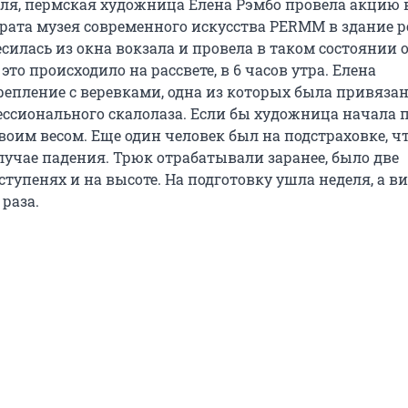
реля, пермская художница Елена Рэмбо провела акцию 
рата музея современного искусства PERMM в здание р
есилась из окна вокзала и провела в таком состоянии 
 это происходило на рассвете, в 6 часов утра. Елена
репление с веревками, одна из которых была привязан
ессионального скалолаза. Если бы художница начала п
воим весом. Еще один человек был на подстраховке, ч
лучае падения. Трюк отрабатывали заранее, было две
ступенях и на высоте. На подготовку ушла неделя, а в
 раза.