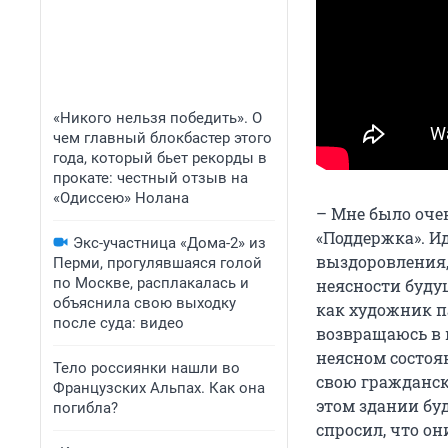
«Никого нельзя победить». О
чем главный блокбастер этого
года, который бьет рекорды в
прокате: честный отзыв на
«Одиссею» Нолана
– Мне было очен
«Поддержка». Ид
Экс-участница «Дома-2» из
выздоровления,
Перми, прогулявшаяся голой
по Москве, расплакалась и
неясности будущ
объяснила свою выходку
как художник па
после суда: видео
возвращаюсь в 
неясном состоян
Тело россиянки нашли во
свою гражданск
Французских Альпах. Как она
этом здании бу
погибла?
спросил, что он