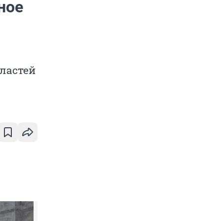
ное
властей