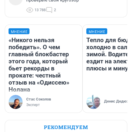
13 788
2
МНЕНИЕ
МНЕНИЕ
«Никого нельзя
Тепло для бюд
победить». О чем
холодно в сало
главный блокбастер
зимой. Водител
этого года, который
ездит на элект
бьет рекорды в
плюсы и мину
прокате: честный
отзыв на «Одиссею»
Нолана
Стас Соколов
Денис Дедюхи
Эксперт
РЕКОМЕНДУЕМ