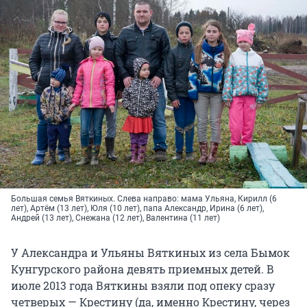
Большая семья Вяткиных. Слева направо: мама Ульяна, Кирилл (6
лет), Артём (13 лет), Юля (10 лет), папа Александр, Ирина (6 лет),
Андрей (13 лет), Снежана (12 лет), Валентина (11 лет)
У Александра и Ульяны Вяткиных из села Бымок
Кунгурского района девять приемных детей. В
июле 2013 года Вяткины взяли под опеку сразу
четверых — Крестину (да, именно Крестину, через