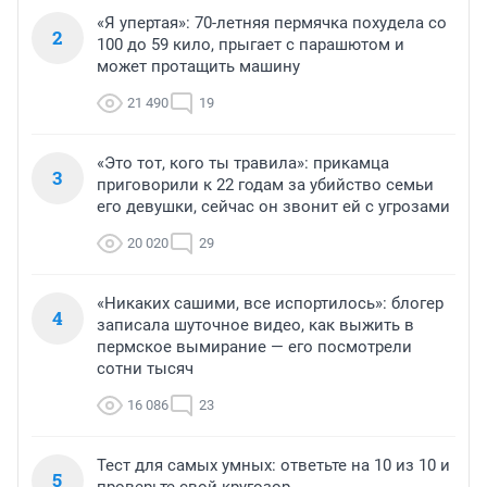
«Я упертая»: 70-летняя пермячка похудела со
2
100 до 59 кило, прыгает с парашютом и
может протащить машину
21 490
19
«Это тот, кого ты травила»: прикамца
3
приговорили к 22 годам за убийство семьи
его девушки, сейчас он звонит ей с угрозами
20 020
29
«Никаких сашими, все испортилось»: блогер
4
записала шуточное видео, как выжить в
пермское вымирание — его посмотрели
сотни тысяч
16 086
23
Тест для самых умных: ответьте на 10 из 10 и
5
проверьте свой кругозор