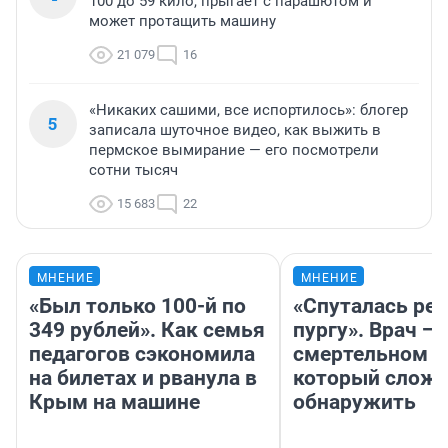
100 до 59 кило, прыгает с парашютом и
может протащить машину
21 079
16
«Никаких сашими, все испортилось»: блогер
5
записала шуточное видео, как выжить в
пермское вымирание — его посмотрели
сотни тысяч
15 683
22
МНЕНИЕ
МНЕНИЕ
«Был только 100-й по
«Спуталась реч
349 рублей». Как семья
пургу». Врач — 
педагогов сэкономила
смертельном д
на билетах и рванула в
который слож
Крым на машине
обнаружить