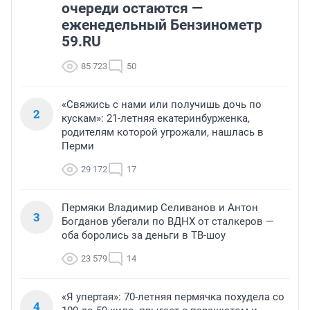
очереди остаются —
еженедельный Бензинометр
59.RU
85 723
50
«Свяжись с нами или получишь дочь по
2
кускам»: 21-летняя екатеринбурженка,
родителям которой угрожали, нашлась в
Перми
29 172
17
Пермяки Владимир Селиванов и Антон
3
Богданов убегали по ВДНХ от сталкеров —
оба боролись за деньги в ТВ-шоу
23 579
14
«Я упертая»: 70-летняя пермячка похудела со
4