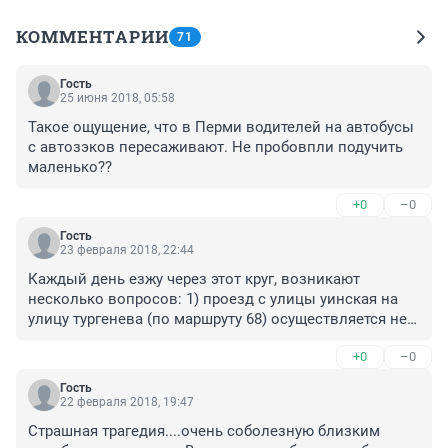
КОММЕНТАРИИ
71
Гость
25 июня 2018, 05:58
Такое ощущение, что в Перми водителей на автобусы 
с автозэков пересаживают. Не пробовпли подучить 
маленько??
+0
–0
Гость
23 февраля 2018, 22:44
Каждый день езжу через этот круг, возникают 
несколько вопросов: 1) проезд с улицы уинская на 
улицу тургенева (по маршруту 68) осуществляется не 
по круговому движению, а по второстепенной полосе 
+0
–0
справа от круга, где уступать дорогу никому не 
требуется - второстепенная для разгрузки круга и 
Гость
создана. Это подтверждается фото, на котором ясно 
22 февраля 2018, 19:47
видно местонахождение 68 автобуса на этой 
Страшная трагедия....очень соболезную близким 
второстепенке. 2) Какого черта первый автобус 