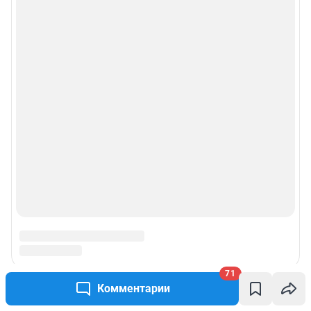
О компании
Наши награды
Наши вакансии
Техподдержка
Предвыборная агитация
Статистика канала в MAX
Все города сети
71
Комментарии
Мобильное приложение