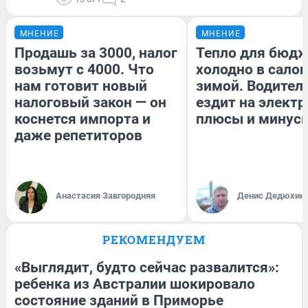
МНЕНИЕ
МНЕНИЕ
Продашь за 3000, налог
Тепло для бюдж
возьмут с 4000. Что
холодно в сало
нам готовит новый
зимой. Водитель
налоговый закон — он
ездит на электр
коснется импорта и
плюсы и минус
даже репетиторов
Анастасия Завгородняя
Денис Дедюхин
РЕКОМЕНДУЕМ
«Выглядит, будто сейчас развалится»:
ребенка из Австралии шокировало
состояние зданий в Приморье