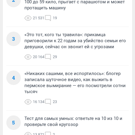
100 до 59 кило, прыгает с парашютом и может
протащить машину
21 531
19
«Это тот, кого ты травила»: прикамца
3
приговорили к 22 годам за убийство семьи его
девушки, сейчас он звонит ей с угрозами
20 164
29
«Никаких сашими, все испортилось»: блогер
4
записала шуточное видео, как выжить в
пермское вымирание — его посмотрели сотни
тысяч
16 134
23
Тест для самых умных: ответьте на 10 из 10 и
5
проверьте свой кругозор
13 871
2