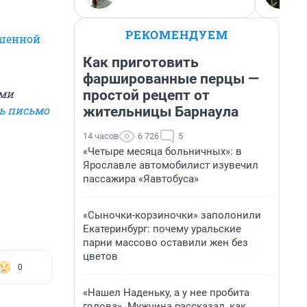
РЕКОМЕНДУЕМ
ышенной
Как приготовить
фаршированные перцы —
рми
простой рецепт от
ь письмо
жительницы Барнаула
14 часов
6 726
5
«Четыре месяца больничных»: в
Ярославле автомобилист изувечил
пассажира «Яавтобуса»
«Сыночки-корзиночки» заполонили
Екатеринбург: почему уральские
парни массово оставили жен без
цветов
0
«Нашел Наденьку, а у нее пробита
голова». Мужчина рассказал, как