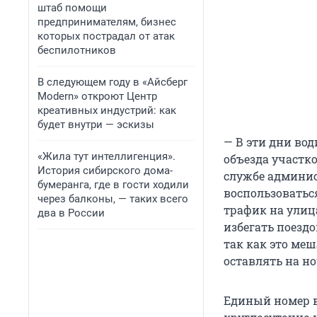
штаб помощи
предпринимателям, бизнес
которых пострадал от атак
беспилотников
В следующем году в «Айсберг
Modern» откроют Центр
креативных индустрий: как
будет внутри — эскизы
— В эти дни во
«Жила тут интеллигенция».
объезда участко
История сибирского дома-
службе админи
бумеранга, где в гости ходили
воспользоватьс
через балконы, — таких всего
трафик на улиц
два в России
избегать поездо
так как это меш
оставлять на н
Единый номер в