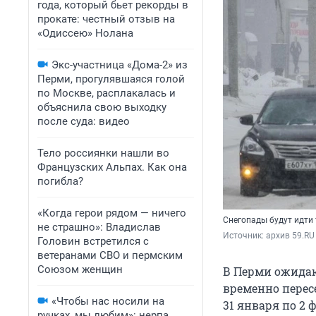
года, который бьет рекорды в
прокате: честный отзыв на
«Одиссею» Нолана
Экс-участница «Дома-2» из
Перми, прогулявшаяся голой
по Москве, расплакалась и
объяснила свою выходку
после суда: видео
Тело россиянки нашли во
Французских Альпах. Как она
погибла?
«Когда герои рядом — ничего
Снегопады будут идти 
не страшно»: Владислав
Источник: 
архив 59.RU
Головин встретился с
ветеранами СВО и пермским
Союзом женщин
В Перми ожидаю
временно перес
«Чтобы нас носили на
31 января по 2
ручках, мы любим»: нерпа