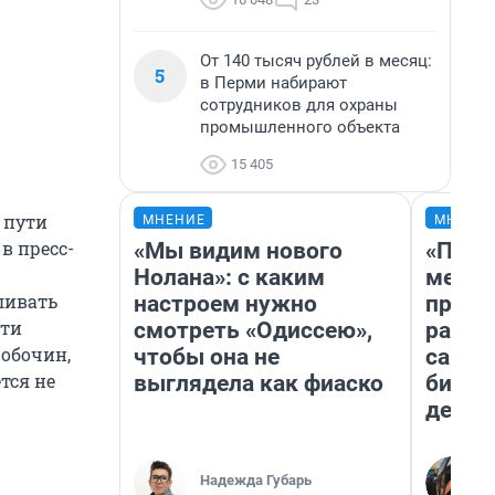
От 140 тысяч рублей в месяц:
5
в Перми набирают
сотрудников для охраны
промышленного объекта
15 405
 пути
МНЕНИЕ
МНЕНИ
в пресс-
«Мы видим нового
«Поку
Нолана»: с каким
мешке
ливать
настроем нужно
предп
сти
смотреть «Одиссею»,
расска
 обочин,
чтобы она не
самом
тся не
выглядела как фиаско
бизне
дешев
Надежда Губарь