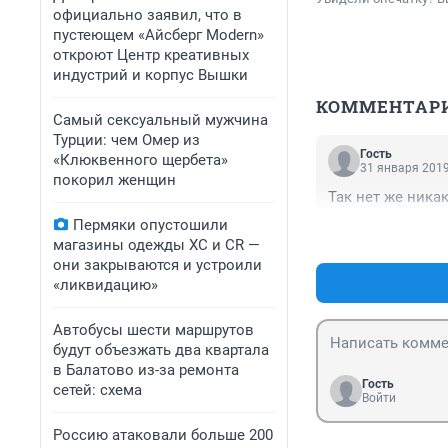
официально заявил, что в
пустеющем «Айсберг Modern»
откроют Центр креативных
индустрий и корпус Вышки
КОММЕНТАР
Самый сексуальный мужчина
Турции: чем Омер из
Гость
«Клюквенного щербета»
31 января 2019
покорил женщин
Так нет же ника
Пермяки опустошили
магазины одежды XC и CR —
они закрываются и устроили
«ликвидацию»
Автобусы шести маршрутов
будут объезжать два квартала
в Балатово из-за ремонта
Гость
сетей: схема
Войти
Россию атаковали больше 200