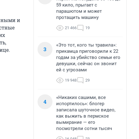
59 кило, прыгает с
парашютом и может
протащить машину
жными и
астные
21 466
19
их
ть,
«Это тот, кого ты травила»:
3
ице.
прикамца приговорили к 22
годам за убийство семьи его
девушки, сейчас он звонит
ей с угрозами
19 948
29
«Никаких сашими, все
4
испортилось»: блогер
записала шуточное видео,
как выжить в пермское
вымирание — его
посмотрели сотни тысяч
16 048
23