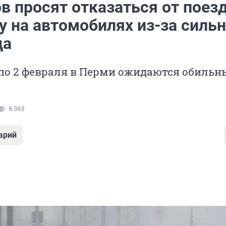
в просят отказаться от поез
у на автомобилях из-за силь
да
 по 2 февраля в Перми ожидаются обильн
6 063
арий