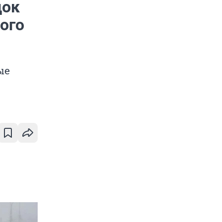
док
ного
ые