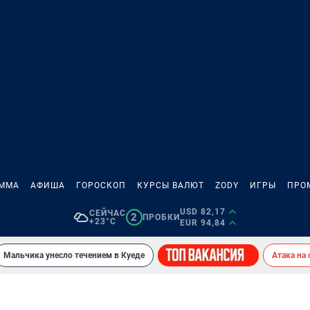
АММА
АФИША
ГОРОСКОП
КУРСЫ ВАЛЮТ
ZODY
ИГРЫ
ПРО
USD 82,17
СЕЙЧАС
2
ПРОБКИ
+23°C
EUR 94,84
Мальчика унесло течением в Куеде
Атака на