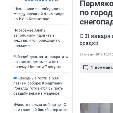
Пермяко
Школьники из победили на
по город
Международной олимпиаде
по ИИ в Казахстане
снегопа
Побережье Анапы
С 31 января
заполонили ядовитые
медузы: что происходит с
осадки
пляжами
31 января 2019, 10:37
Рабочий день хотят сократить,
но только летом — и вот
почему. Новости 7 августа
1
коммент
Звездные гости в 500-
летнем соборе: Криштиану
Роналду готовится сыграть
свадьбу века на Мадейре
«Никого нельзя победить». О
чем главный блокбастер этого