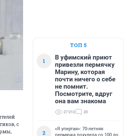
ТОП 5
В уфимский приют
1
привезли пермячку
Марину, которая
почти ничего о себе
не помнит.
Посмотрите, вдруг
она вам знакома
27 013
20
ителей
иков, с
«Я упертая»: 70-летняя
ормы,
2
пермячка похудела со 100 до