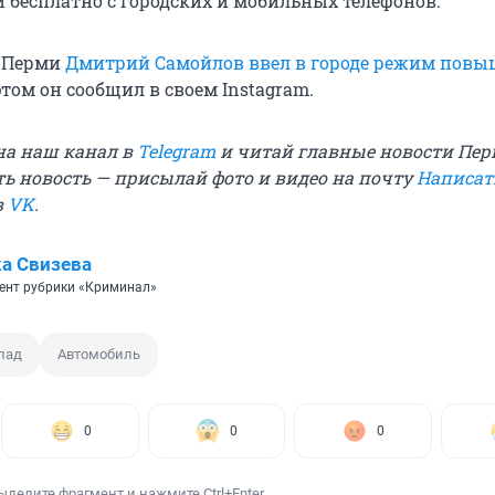
и бесплатно с городских и мобильных телефонов.
 Перми
Дмитрий Самойлов ввел в городе режим пов
 этом он сообщил в своем Instagram.
на наш канал в
Telegram
и читай главные новости Пе
ть новость — присылай фото и видео на почту
Написат
в
VK
.
а Свизева
ент рубрики «Криминал»
пад
Автомобиль
0
0
0
ыделите фрагмент и нажмите Ctrl+Enter