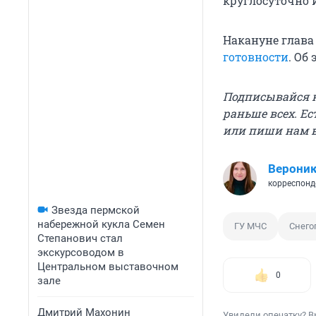
круглосуточно 
Накануне глава
готовности
. Об
Подписывайся 
раньше всех. Ес
или пиши нам 
Вероник
корреспонд
Звезда пермской
набережной кукла Семен
ГУ МЧС
Снего
Степанович стал
экскурсоводом в
Центральном выставочном
0
зале
Дмитрий Махонин
Увидели опечатку? В