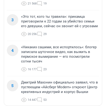
21 568
19
«Это тот, кого ты травила»: прикамца
3
приговорили к 22 годам за убийство семьи
его девушки, сейчас он звонит ей с угрозами
20 256
29
«Никаких сашими, все испортилось»: блогер
4
записала шуточное видео, как выжить в
пермское вымирание — его посмотрели
сотни тысяч
16 177
23
Дмитрий Махонин официально заявил, что в
5
пустеющем «Айсберг Modern» откроют Центр
креативных индустрий и корпус Вышки
14 447
53