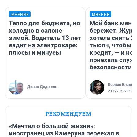
МНЕНИЕ
МНЕНИЕ
Тепло для бюджета, но
Мой банк меня
холодно в салоне
бережет. Журн
зимой. Водитель 13 лет
хотела снять 2
ездит на электрокаре:
тысяч, чтобы п
плюсы и минусы
кредит, — к не
приехала служ
безопасности
Ксения Владим
Денис Дедюхин
Автор мнения
РЕКОМЕНДУЕМ
«Мечтал о большой жизни»:
иностранец из Камеруна переехал в