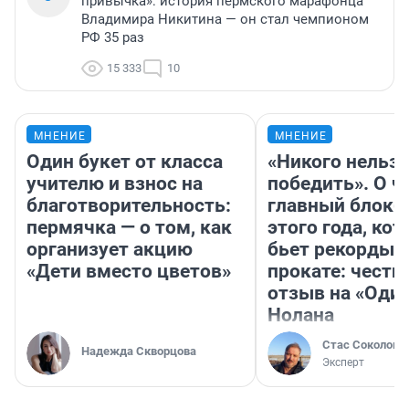
привычка»: история пермского марафонца
Владимира Никитина — он стал чемпионом
РФ 35 раз
15 333
10
МНЕНИЕ
МНЕНИЕ
Один букет от класса
«Никого нельз
учителю и взнос на
победить». О ч
благотворительность:
главный блокб
пермячка — о том, как
этого года, ко
организует акцию
бьет рекорды 
«Дети вместо цветов»
прокате: честн
отзыв на «Оди
Нолана
Стас Соколов
Надежда Скворцова
Эксперт