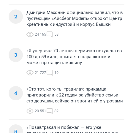
Дмитрий Махонин официально заявил, что в
2
пустеющем «Айсберг Modern» откроют Центр
креативных индустрий и корпус Вышки
24 165
58
«Я упертая»: 70-летняя пермячка похудела со
3
100 до 59 кило, прыгает с парашютом и
может протащить машину
21 727
19
«Это тот, кого ты травила»: прикамца
4
приговорили к 22 годам за убийство семьи
его девушки, сейчас он звонит ей с угрозами
20 551
32
«Позавтракал и побежал — это уже
5