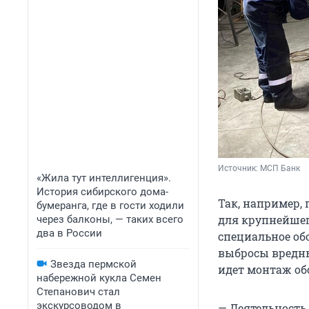
Источник: 
МСП Банк
«Жила тут интеллигенция».
История сибирского дома-
Так, например,
бумеранга, где в гости ходили
для крупнейшег
через балконы, — таких всего
два в России
специальное об
выбросы вредны
Звезда пермской
идет монтаж об
набережной кукла Семен
Степанович стал
экскурсоводом в
— Деятельность