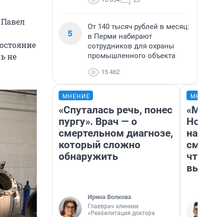
 Павел
От 140 тысяч рублей в месяц:
5
в Перми набирают
состояние
сотрудников для охраны
промышленного объекта
ь не
15 462
МНЕНИЕ
МНЕНИ
«Спуталась речь, понес
«Мы в
пургу». Врач — о
Нолан
смертельном диагнозе,
настр
который сложно
смотр
обнаружить
чтобы
выгля
Ирина Волкова
Главврач клиники
«Реабилитация доктора