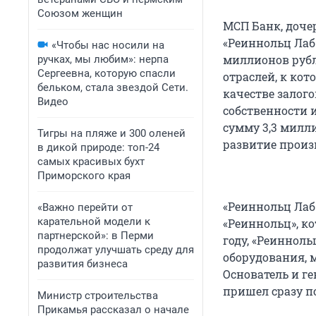
Союзом женщин
МСП Банк, доч
«Реиннольц Лаб»
«Чтобы нас носили на
миллионов рубл
ручках, мы любим»: нерпа
Сергеевна, которую спасли
отраслей, к ко
бельком, стала звездой Сети.
качестве залог
Видео
собственности 
сумму 3,3 милл
Тигры на пляже и 300 оленей
развитие произ
в дикой природе: топ-24
самых красивых бухт
Приморского края
«Реиннольц Лаб
«Важно перейти от
карательной модели к
«Реиннольц», к
партнерской»: в Перми
году, «Реинноль
продолжат улучшать среду для
оборудования, 
развития бизнеса
Основатель и г
пришел сразу п
Министр строительства
Прикамья рассказал о начале