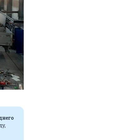
днего
ду,