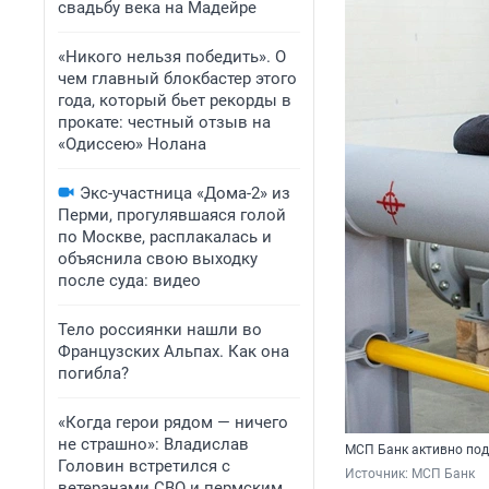
свадьбу века на Мадейре
«Никого нельзя победить». О
чем главный блокбастер этого
года, который бьет рекорды в
прокате: честный отзыв на
«Одиссею» Нолана
Экс-участница «Дома-2» из
Перми, прогулявшаяся голой
по Москве, расплакалась и
объяснила свою выходку
после суда: видео
Тело россиянки нашли во
Французских Альпах. Как она
погибла?
«Когда герои рядом — ничего
не страшно»: Владислав
МСП Банк активно по
Головин встретился с
Источник: 
МСП Банк
ветеранами СВО и пермским