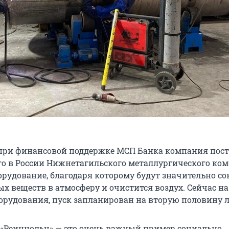
 при финансовой поддержке МСП Банка компания пос
о в России Нижнетагильского металлургического ко
орудование, благодаря которому будут значительно с
х веществ в атмосферу и очистится воздух. Сейчас на
орудования, пуск запланирован на вторую половину л
 «Реиннольц» — это очень важный пример социально