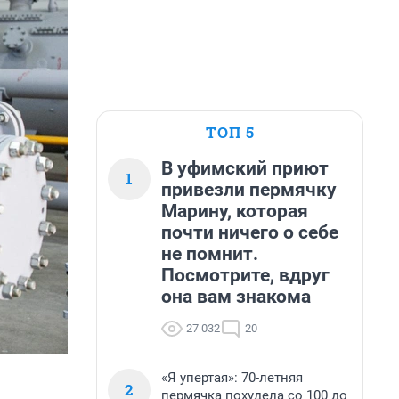
ТОП 5
В уфимский приют
1
привезли пермячку
Марину, которая
почти ничего о себе
не помнит.
Посмотрите, вдруг
она вам знакома
27 032
20
«Я упертая»: 70-летняя
2
пермячка похудела со 100 до