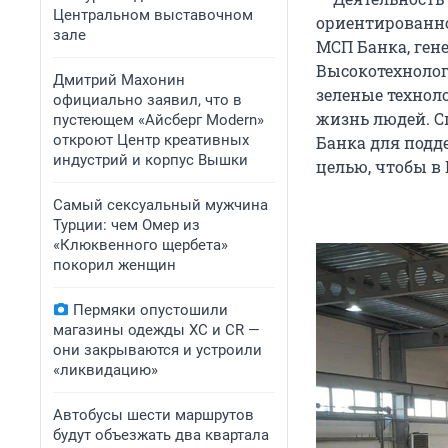
Центральном выставочном
ориентированно
зале
МСП Банка, ген
Высокотехнолог
Дмитрий Махонин
зеленые технол
официально заявил, что в
жизнь людей. С
пустеющем «Айсберг Modern»
откроют Центр креативных
Банка для подд
индустрий и корпус Вышки
целью, чтобы в
Самый сексуальный мужчина
Турции: чем Омер из
«Клюквенного щербета»
покорил женщин
Пермяки опустошили
магазины одежды XC и CR —
они закрываются и устроили
«ликвидацию»
Автобусы шести маршрутов
будут объезжать два квартала