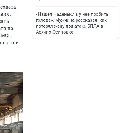
 совета
вич. —
«Нашел Наденьку, а у нее пробита
голова». Мужчина рассказал, как
вать
потерял жену при атаке БПЛА в
тв на
Архипо-Осиповке
о МСП
о с той