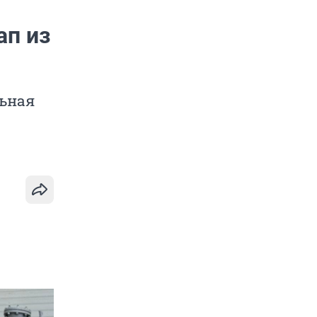
ап из
льная