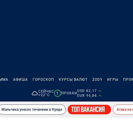
АММА
АФИША
ГОРОСКОП
КУРСЫ ВАЛЮТ
ZODY
ИГРЫ
ПРО
USD 82,17
СЕЙЧАС
1
ПРОБКИ
+22°C
EUR 94,84
Мальчика унесло течением в Куеде
Атака на