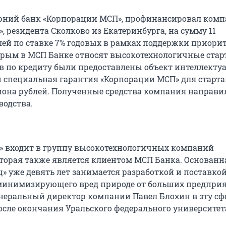
ерний банк «Корпорации МСП», профинансировал ком
, резидента Сколково из Екатеринбурга, на сумму 11
ей по ставке 7% годовых в рамках поддержки приори
торым в МСП Банке относят высокотехнологичные стар
ов по кредиту были предоставлены объект интеллекту
и специальная гарантия «Корпорации МСП» для старта
иона рублей. Полученные средства компания направи
водства.
» входит в группу высокотехнологичных компаний
оторая также является клиентом МСП Банка. Основанна
ц» уже девять лет занимается разработкой и поставко
минимизирующего вред природе от больших предприя
енеральный директор компании Павел Блохин в эту сф
осле окончания Уральского федерального университет