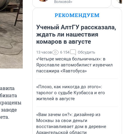
Волковой»
РЕКОМЕНДУЕМ
Ученый АлтГУ рассказала,
ждать ли нашествия
комаров в августе
13 часов
6 154
Обсудить
«Четыре месяца больничных»: в
Ярославле автомобилист изувечил
пассажира «Яавтобуса»
«Плохо, как никогда до этого»:
тавила
таролог о судьбе Кузбасса и его
мбината
жителей в августе
окращены
 заводе
«Вам зачем он?»: дизайнер из
ета.
Москвы за свои деньги
восстанавливает дом в деревне
Архангельской области