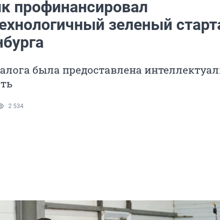
к профинансировал
ехнологичный зеленый старт
нбурга
залога была предоставлена интеллектуа
сть
2 534