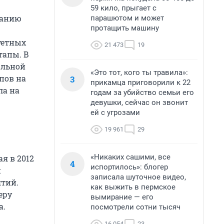
59 кило, прыгает с
панию
парашютом и может
протащить машину
тетных
21 473
19
тапы. В
альной
«Это тот, кого ты травила»:
пов на
3
прикамца приговорили к 22
ла на
годам за убийство семьи его
девушки, сейчас он звонит
ей с угрозами
19 961
29
«Никаких сашими, все
я в 2012
4
испортилось»: блогер
й
записала шуточное видео,
тий.
как выжить в пермское
еру
вымирание — его
а.
посмотрели сотни тысяч
16 054
23