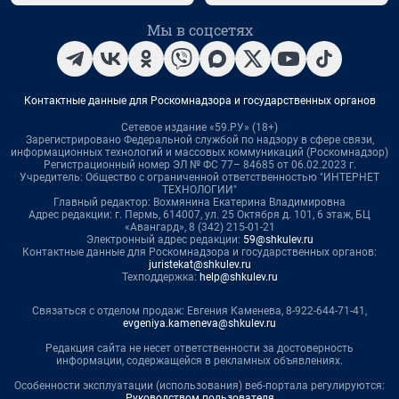
Мы в соцсетях
Контактные данные для Роскомнадзора и государственных органов
Сетевое издание «59.РУ» (18+)
Зарегистрировано Федеральной службой по надзору в сфере связи,
информационных технологий и массовых коммуникаций (Роскомнадзор)
Регистрационный номер ЭЛ № ФС 77– 84685 от 06.02.2023 г.
Учредитель: Общество с ограниченной ответственностью "ИНТЕРНЕТ
ТЕХНОЛОГИИ"
Главный редактор: Вохмянина Екатерина Владимировна
Адрес редакции: г. Пермь, 614007, ул. 25 Октября д. 101, 6 этаж, БЦ
«Авангард», 8 (342) 215-01-21
Электронный адрес редакции:
59@shkulev.ru
Контактные данные для Роскомнадзора и государственных органов:
juristekat@shkulev.ru
Техподдержка:
help@shkulev.ru
Связаться с отделом продаж: Евгения Каменева, 8-922-644-71-41,
evgeniya.kameneva@shkulev.ru
Редакция сайта не несет ответственности за достоверность
информации, содержащейся в рекламных объявлениях.
Особенности эксплуатации (использования) веб-портала регулируются:
Руководством пользователя