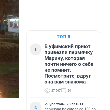
ТОП 5
В уфимский приют
1
привезли пермячку
Марину, которая
почти ничего о себе
не помнит.
Посмотрите, вдруг
она вам знакома
27 567
20
«Я упертая»: 70-летняя
2
пермячка похудела со 100 до