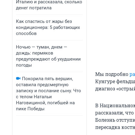
Италию и рассказала, сколько
денег потратила
Как спастись от жары без
кондиционера: 5 работающих
способов
Ночью — туман, днем —
дождь: пермяков
предупреждают об ухудшении
погоды
Мы подробно
р
Покорила пять вершин,
Кунгуре фельдш
оставила предсмертную
диагноз «остры
записку и послание сыну. Что
с телом Натальи
Наговициной, погибшей на
В Национальном
пике Победы
рассказали, чт
Болезнь отступи
пересадка костн