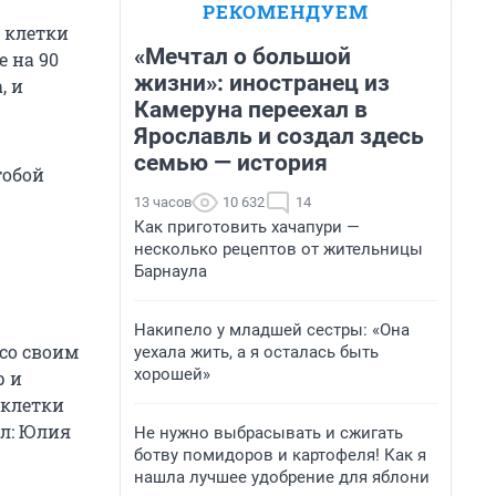
РЕКОМЕНДУЕМ
 клетки
«Мечтал о большой
 на 90
жизни»: иностранец из
, и
Камеруна переехал в
Ярославль и создал здесь
семью — история
тобой
13 часов
10 632
14
Как приготовить хачапури —
несколько рецептов от жительницы
Барнаула
Накипело у младшей сестры: «Она
со своим
уехала жить, а я осталась быть
хорошей»
р и
 клетки
ал: Юлия
Не нужно выбрасывать и сжигать
ботву помидоров и картофеля! Как я
нашла лучшее удобрение для яблони