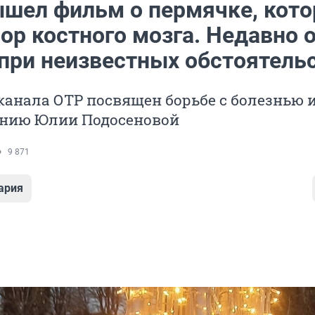
ышел фильм о пермячке, кот
ор костного мозга. Недавно 
 при неизвестных обстоятель
анала ОТР посвящен борьбе с болезнью 
нию Юлии Подосеновой
9 871
ария