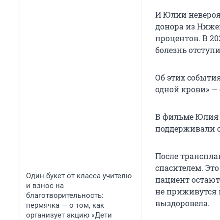
И Юлии невероя
донора из Ниже
процентов. В 2
болезнь отступи
Об этих событи
одной крови» — 
В фильме Юлия р
поддерживали с
После транспла
спасителем. Это
Один букет от класса учителю
пациент остаютс
и взнос на
не приживутся 
благотворительность:
выздоровела.
пермячка — о том, как
организует акцию «Дети