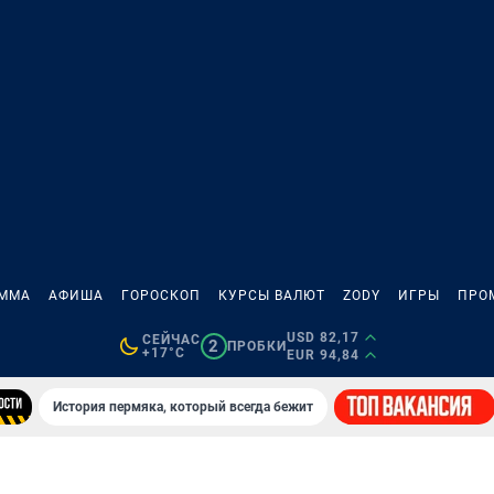
АММА
АФИША
ГОРОСКОП
КУРСЫ ВАЛЮТ
ZODY
ИГРЫ
ПРО
USD 82,17
СЕЙЧАС
2
ПРОБКИ
+17°C
EUR 94,84
История пермяка, который всегда бежит