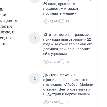
59 кило, прыгает с
парашютом и может
ли
протащить машину
ери
ь с раком
21 611
19
клетки
 Юлию, и
«Это тот, кого ты травила»:
3
в, но, к
прикамца приговорили к 22
онце
годам за убийство семьи его
девушки, сейчас он звонит
ей с угрозами
20 333
29
Дмитрий Махонин
4
официально заявил, что в
пустеющем «Айсберг Modern»
откроют Центр креативных
индустрий и корпус Вышки
17 611
57