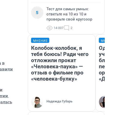
Тест для самых умных:
5
ответьте на 10 из 10 и
проверьте свой кругозор
14 007
2
МНЕНИЕ
МНЕНИ
Колобок-колобок, я
Один 
тебя боюсь! Ради чего
учите
отложили прокат
благо
а в
«Человека-паука» —
пермя
тавили
отзыв о фильме про
орган
«человека-булку»
«Дети
ии
пии.
Надежда Губарь
валась