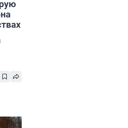
орую
она
ствах
и