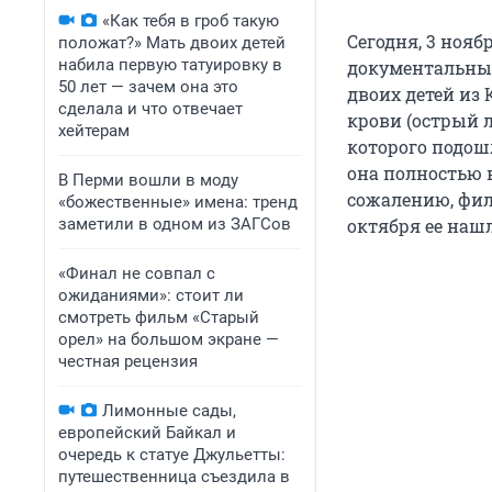
«Как тебя в гроб такую
Сегодня, 3 нояб
положат?» Мать двоих детей
набила первую татуировку в
документальный
50 лет — зачем она это
двоих детей из 
сделала и что отвечает
крови (острый л
хейтерам
которого подошл
она полностью в
В Перми вошли в моду
сожалению, фил
«божественные» имена: тренд
заметили в одном из ЗАГСов
октября ее наш
«Финал не совпал с
ожиданиями»: стоит ли
смотреть фильм «Старый
орел» на большом экране —
честная рецензия
Лимонные сады,
европейский Байкал и
очередь к статуе Джульетты:
путешественница съездила в