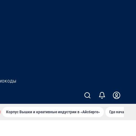
МОКОДЫ
Корпус Вышки и креативные индустрии в «Айсберге»
Где начать но