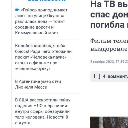
На ТВ в
«Гейзер приподнимает
спас дон
люк»: по улице Окулова
разлилась вода — топит
погибла
соседние дороги и
Коммунальный мост
Фильм телек
Колобок-колобок, я тебя
выздоровле
боюсь! Ради чего отложили
прокат «Человека-паука» —
3 ноября 2023, 17:39
отзыв о фильме про
«человека-булку»
4
коммент
В Аргентине умер отец
Лионеля Месси
В США рассекретили тайну
падения НЛО в Бразилии:
внутри сферы обнаружили
тело человека. Новости 8
августа