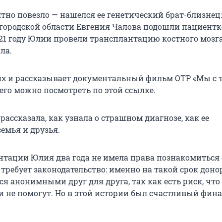
тно повезло — нашелся ее генетический брат-близнец:
городской области Евгения Чалова подошли пациентке
021 году Юлии провели трансплантацию костного мозга
ла.
ях и рассказывает документальный фильм ОТР «Мы с 
его можно посмотреть по этой ссылке.
ассказала, как узнала о страшном диагнозе, как ее
емья и друзья.
нтации Юлия два года не имела права познакомиться 
 требует законодательство: именно на такой срок доно
я анонимными друг для друга, так как есть риск, что
и не помогут. Но в этой истории был счастливый фин