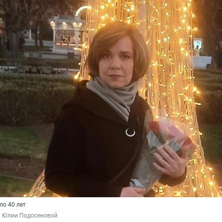
о 40 лет
и Юлии Подосеновой