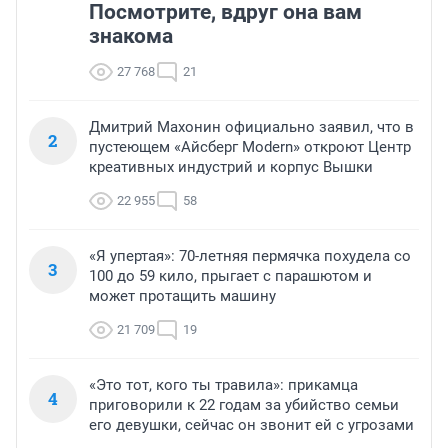
Посмотрите, вдруг она вам
знакома
27 768
21
Дмитрий Махонин официально заявил, что в
2
пустеющем «Айсберг Modern» откроют Центр
креативных индустрий и корпус Вышки
22 955
58
«Я упертая»: 70-летняя пермячка похудела со
3
100 до 59 кило, прыгает с парашютом и
может протащить машину
21 709
19
«Это тот, кого ты травила»: прикамца
4
приговорили к 22 годам за убийство семьи
его девушки, сейчас он звонит ей с угрозами