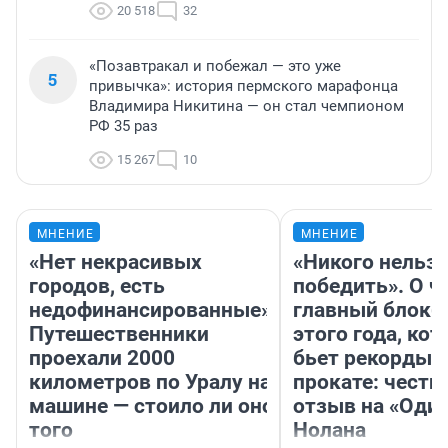
20 518
32
«Позавтракал и побежал — это уже
5
привычка»: история пермского марафонца
Владимира Никитина — он стал чемпионом
РФ 35 раз
15 267
10
МНЕНИЕ
МНЕНИЕ
«Нет некрасивых
«Никого нельз
городов, есть
победить». О ч
недофинансированные».
главный блокб
Путешественники
этого года, ко
проехали 2000
бьет рекорды 
километров по Уралу на
прокате: честн
машине — стоило ли оно
отзыв на «Оди
того
Нолана