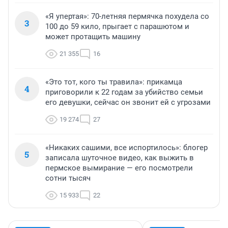
«Я упертая»: 70-летняя пермячка похудела со
3
100 до 59 кило, прыгает с парашютом и
может протащить машину
21 355
16
«Это тот, кого ты травила»: прикамца
4
приговорили к 22 годам за убийство семьи
его девушки, сейчас он звонит ей с угрозами
19 274
27
«Никаких сашими, все испортилось»: блогер
5
записала шуточное видео, как выжить в
пермское вымирание — его посмотрели
сотни тысяч
15 933
22