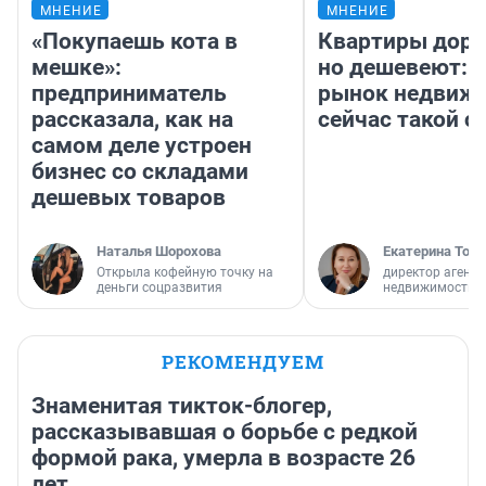
МНЕНИЕ
МНЕНИЕ
«Покупаешь кота в
Квартиры дор
мешке»:
но дешевеют: 
предприниматель
рынок недвиж
рассказала, как на
сейчас такой 
самом деле устроен
бизнес со складами
дешевых товаров
Наталья Шорохова
Екатерина Торо
Открыла кофейную точку на
директор агентс
деньги соцразвития
недвижимости
РЕКОМЕНДУЕМ
Знаменитая тикток-блогер,
рассказывавшая о борьбе с редкой
формой рака, умерла в возрасте 26
лет