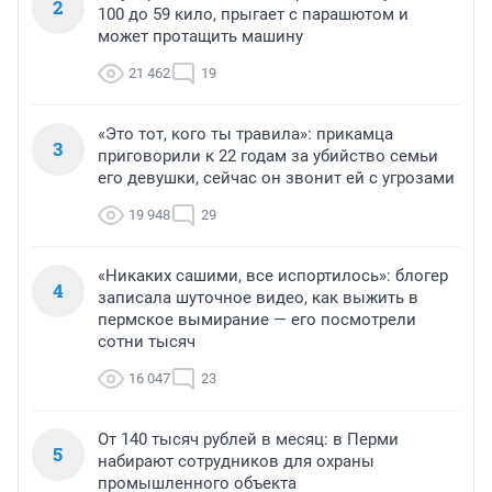
2
100 до 59 кило, прыгает с парашютом и
может протащить машину
21 462
19
«Это тот, кого ты травила»: прикамца
3
приговорили к 22 годам за убийство семьи
его девушки, сейчас он звонит ей с угрозами
19 948
29
«Никаких сашими, все испортилось»: блогер
4
записала шуточное видео, как выжить в
пермское вымирание — его посмотрели
сотни тысяч
16 047
23
От 140 тысяч рублей в месяц: в Перми
5
набирают сотрудников для охраны
промышленного объекта