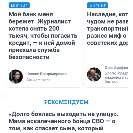
МНЕНИЕ
МНЕНИЕ
Мой банк меня
Наследие, кото
бережет. Журналист
чудом не разва
хотела снять 200
транспортный 
тысяч, чтобы погасить
разнес миф о 
кредит, — к ней домой
советских доро
приехала служба
безопасности
Олег Арефьев
Блогер, предпри
Ксения Владимирская
владелец в тра
Автор мнения
бизнесе
РЕКОМЕНДУЕМ
«Долго боялась выходить на улицу».
Мама искалеченного бойца СВО — о
том, как спасает сына, который