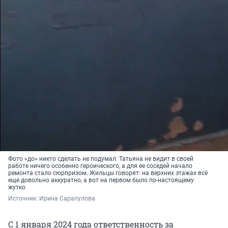
Фото «до» никто сделать не подумал: Татьяна не видит в своей
работе ничего особенно героического, а для ее соседей начало
ремонта стало сюрпризом. Жильцы говорят: на верхних этажах всё
еще довольно аккуратно, а вот на первом было по-настоящему
жутко
Источник: 
Ирина Сарапулова
С 1 января 2024 года ответственность за