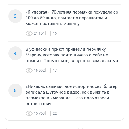
«Я упертая»: 70-летняя пермячка похудела со
3
100 до 59 кило, прыгает с парашютом и
может протащить машину
21 154
16
В уфимский приют привезли пермячку
4
Марину, которая почти ничего о себе не
помнит. Посмотрите, вдруг она вам знакома
16 592
17
«Никаких сашими, все испортилось»: блогер
5
записала шуточное видео, как выжить в
пермское вымирание — его посмотрели
сотни тысяч
15 768
22