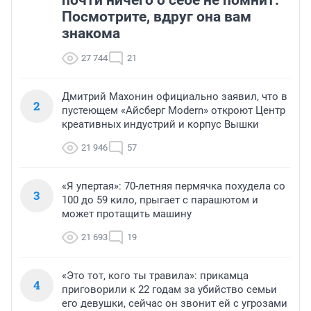
почти ничего о себе не помнит.
Посмотрите, вдруг она вам
знакома
27 744
21
Дмитрий Махонин официально заявил, что в
2
пустеющем «Айсберг Modern» откроют Центр
креативных индустрий и корпус Вышки
21 946
57
«Я упертая»: 70-летняя пермячка похудела со
3
100 до 59 кило, прыгает с парашютом и
может протащить машину
21 693
19
«Это тот, кого ты травила»: прикамца
4
приговорили к 22 годам за убийство семьи
его девушки, сейчас он звонит ей с угрозами