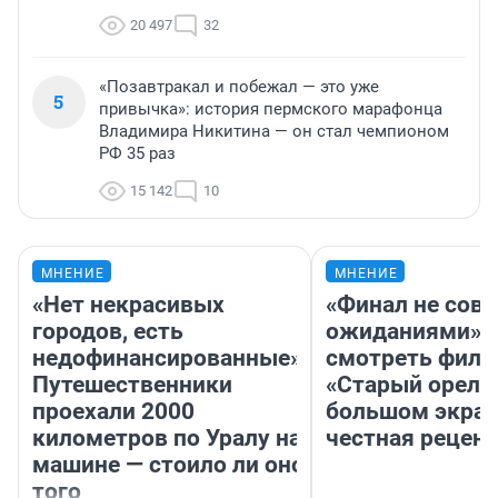
20 497
32
«Позавтракал и побежал — это уже
5
привычка»: история пермского марафонца
Владимира Никитина — он стал чемпионом
РФ 35 раз
15 142
10
МНЕНИЕ
МНЕНИЕ
«Нет некрасивых
«Финал не совп
городов, есть
ожиданиями»: 
недофинансированные».
смотреть фил
Путешественники
«Старый орел» 
проехали 2000
большом экран
километров по Уралу на
честная рецен
машине — стоило ли оно
того