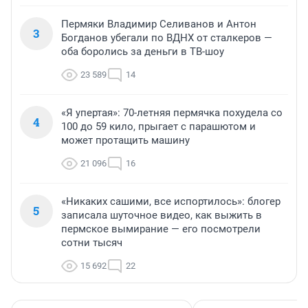
Пермяки Владимир Селиванов и Антон
3
Богданов убегали по ВДНХ от сталкеров —
оба боролись за деньги в ТВ-шоу
23 589
14
«Я упертая»: 70-летняя пермячка похудела со
4
100 до 59 кило, прыгает с парашютом и
может протащить машину
21 096
16
«Никаких сашими, все испортилось»: блогер
5
записала шуточное видео, как выжить в
пермское вымирание — его посмотрели
сотни тысяч
15 692
22