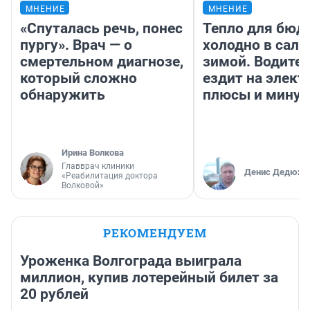
МНЕНИЕ
МНЕНИЕ
«Спуталась речь, понес
Тепло для бюд
пургу». Врач — о
холодно в сало
смертельном диагнозе,
зимой. Водител
который сложно
ездит на элект
обнаружить
плюсы и мину
Ирина Волкова
Главврач клиники
Денис Дедюхи
«Реабилитация доктора
Волковой»
РЕКОМЕНДУЕМ
Уроженка Волгограда выиграла
миллион, купив лотерейный билет за
20 рублей