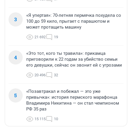
«Я упертая»: 70-летняя пермячка похудела со
3
100 до 59 кило, прыгает с парашютом и
может протащить машину
21 692
19
«Это тот, кого ты травила»: прикамца
4
приговорили к 22 годам за убийство семьи
его девушки, сейчас он звонит ей с угрозами
20 496
32
«Позавтракал и побежал — это уже
5
привычка»: история пермского марафонца
Владимира Никитина — он стал чемпионом
РФ 35 раз
15 115
10