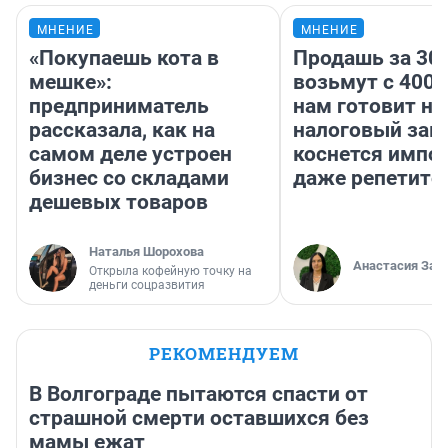
МНЕНИЕ
МНЕНИЕ
«Покупаешь кота в
Продашь за 300
мешке»:
возьмут с 4000
предприниматель
нам готовит н
рассказала, как на
налоговый зако
самом деле устроен
коснется импор
бизнес со складами
даже репетито
дешевых товаров
Наталья Шорохова
Анастасия Зав
Открыла кофейную точку на
деньги соцразвития
РЕКОМЕНДУЕМ
В Волгограде пытаются спасти от
страшной смерти оставшихся без
мамы ежат