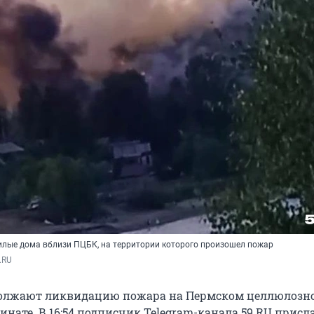
лые дома вблизи ПЦБК, на территории которого произошел пожар
.RU
должают ликвидацию пожара на Пермском целлюлозн
нате. В 16:54 подписчик Telegram-канала 59.RU присл