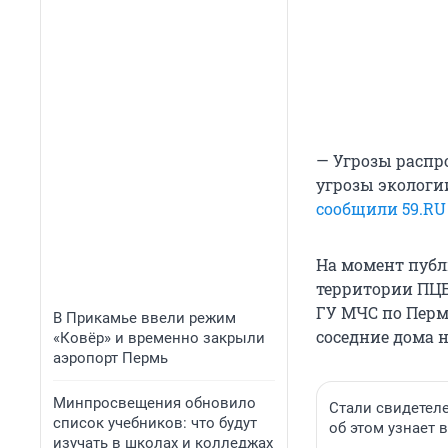
— Угрозы распро
угрозы экологи
сообщили 59.RU
На момент пуб
территории ПЦБ
ГУ МЧС по Перм
В Прикамье ввели режим
соседние дома н
«Ковёр» и временно закрыли
аэропорт Пермь
Минпросвещения обновило
Стали свидетел
список учебников: что будут
об этом узнает 
изучать в школах и колледжах