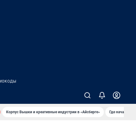
МОКОДЫ
Корпус Вышки и креативные индустрии в «Айсберге»
Где начать но