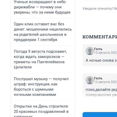
Ученые возвращают в небо
дирижабли — почему они
Увидели опечатку? В
уверены, что за ними будущее
Один клик оставит вас без
денег: мошенники нацелились
на родителей школьников в
КОММЕНТАР
преддверии 1 сентября
Гость
Погода 9 августа подскажет,
15 августа 2023
когда ждать заморозков —
А ночью снова з
приметы на Пантелеймона
Целителя
Послушал музыку — получил
Гость
12 августа 2023
штраф: инструкция, как
бороться с шумными
плиз,делайте ре
ночными компаниями
плеер,многие уж
Открытки на День строителя:
20 красивых поздравлений в
картинках