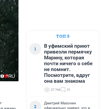
ТОП 5
В уфимский приют
1
привезли пермячку
Марину, которая
почти ничего о себе
не помнит.
Посмотрите, вдруг
она вам знакома
27 744
21
о-
Дмитрий Махонин
2
официально заявил, что в
ал видео