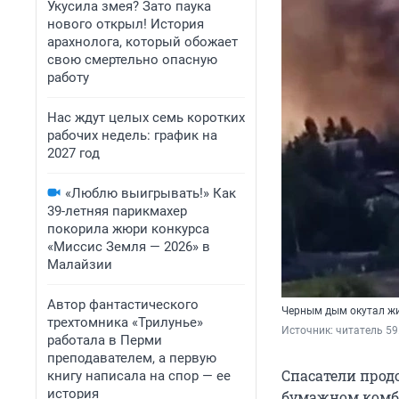
Укусила змея? Зато паука
нового открыл! История
арахнолога, который обожает
свою смертельно опасную
работу
Нас ждут целых семь коротких
рабочих недель: график на
2027 год
«Люблю выигрывать!» Как
39-летняя парикмахер
покорила жюри конкурса
«Миссис Земля — 2026» в
Малайзии
Автор фантастического
Черным дым окутал жи
трехтомника «Трилунье»
Источник: 
читатель 59
работала в Перми
преподавателем, а первую
Спасатели про
книгу написала на спор — ее
история
бумажном комби