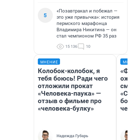
«Позавтракал и побежал —
5
это уже привычка»: история
пермского марафонца
Владимира Никитина — он
стал чемпионом РФ 35 раз
15 136
10
МНЕНИЕ
МНЕНИ
Колобок-колобок, я
«Фина
тебя боюсь! Ради чего
ожида
отложили прокат
смотр
«Человека-паука» —
«Стар
отзыв о фильме про
больш
«человека-булку»
честн
Надежда Губарь