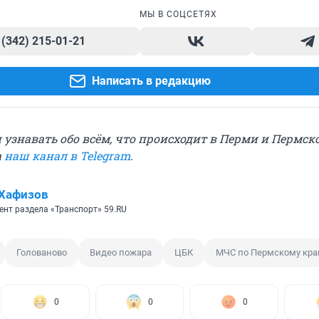
МЫ В СОЦСЕТЯХ
 (342) 215-01-21
Написать в редакцию
узнавать обо всём, что происходит в Перми и Пермско
а
наш канал в Telegram
.
Хафизов
ент раздела «Транспорт» 59.RU
Голованово
Видео пожара
ЦБК
МЧС по Пермскому кр
0
0
0