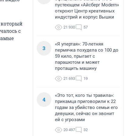
пустеющем «Айсберг Modern»
откроют Центр креативных
индустрий и корпус Вышки
, который
21 930
57
чалось с
 самые
«Я упертая»: 70-летняя
3
пермячка похудела со 100 до
59 кило, прыгает с
парашютом и может
протащить машину
21 693
19
«Это тот, кого ты травила»:
4
прикамца приговорили к 22
годам за убийство семьи его
девушки, сейчас он звонит
ей с угрозами
20 497
32