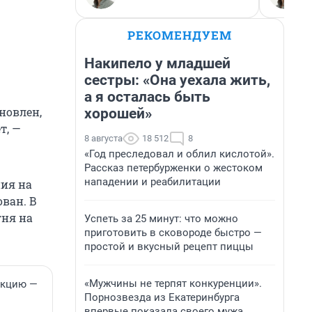
РЕКОМЕНДУЕМ
Накипело у младшей
сестры: «Она уехала жить,
а я осталась быть
новлен,
хорошей»
т, —
8 августа
18 512
8
«Год преследовал и облил кислотой».
Рассказ петербурженки о жестоком
нападении и реабилитации
ия на
ван. В
гня на
Успеть за 25 минут: что можно
приготовить в сковороде быстро —
простой и вкусный рецепт пиццы
«Мужчины не терпят конкуренции».
акцию —
Порнозвезда из Екатеринбурга
впервые показала своего мужа