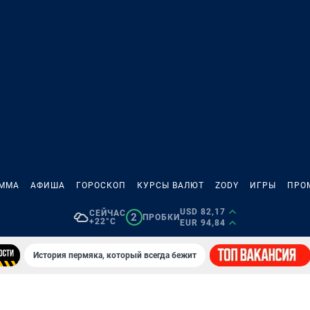
АММА
АФИША
ГОРОСКОП
КУРСЫ ВАЛЮТ
ZODY
ИГРЫ
ПРО
USD 82,17
СЕЙЧАС
2
ПРОБКИ
+22°C
EUR 94,84
История пермяка, который всегда бежит