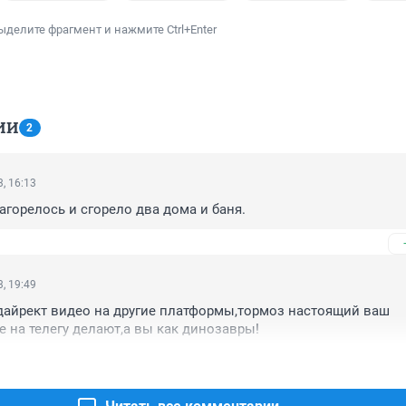
ыделите фрагмент и нажмите Ctrl+Enter
ИИ
2
, 16:13
агорелось и сгорело два дома и баня.
, 19:49
дайрект видео на другие платформы,тормоз настоящий ваш 
е на телегу делают,а вы как динозавры!