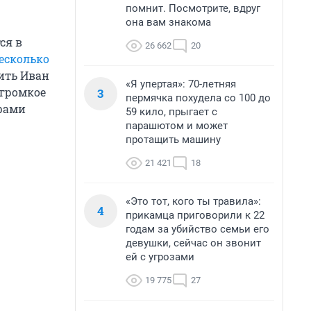
помнит. Посмотрите, вдруг
она вам знакома
ся в
26 662
20
есколько
ить Иван
«Я упертая»: 70-летняя
 громкое
3
пермячка похудела со 100 до
офами
59 кило, прыгает с
парашютом и может
протащить машину
21 421
18
«Это тот, кого ты травила»:
4
прикамца приговорили к 22
годам за убийство семьи его
девушки, сейчас он звонит
ей с угрозами
19 775
27