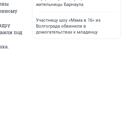
лены
жительницы Барнаула
венному
Участницу шоу «Мама в 16» из
ндру
Волгограда обвинили в
авили под
домогательствах к младенцу
нка.