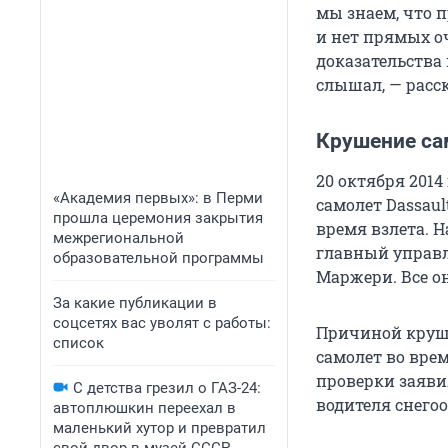
мы знаем, что 
и нет прямых о
доказательства 
слышал, — расс
Крушение сам
20 октября 2014
«Академия первых»: в Перми
самолет Dassaul
прошла церемония закрытия
время взлета. 
межрегиональной
главный управл
образовательной программы
Маржери. Все о
За какие публикации в
соцсетях вас уволят с работы:
Причиной круше
список
самолет во вре
проверки заяви
С детства грезил о ГАЗ-24:
водителя снего
автоплюшкин переехал в
маленький хутор и превратил