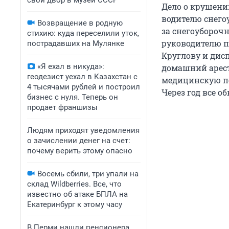
свой двор в музей СССР
Дело о крушени
водителю снег
Возвращение в родную
за снегоубороч
стихию: куда переселили уток,
руководителю п
пострадавших на Мулянке
Круглову и дис
«Я ехал в никуда»:
домашний арест
геодезист уехал в Казахстан с
медицинскую по
4 тысячами рублей и построил
Через год все 
бизнес с нуля. Теперь он
продает франшизы
Людям приходят уведомления
о зачислении денег на счет:
почему верить этому опасно
Восемь сбили, три упали на
склад Wildberries. Все, что
известно об атаке БПЛА на
Екатеринбург к этому часу
В Перми нашли пенсионера,