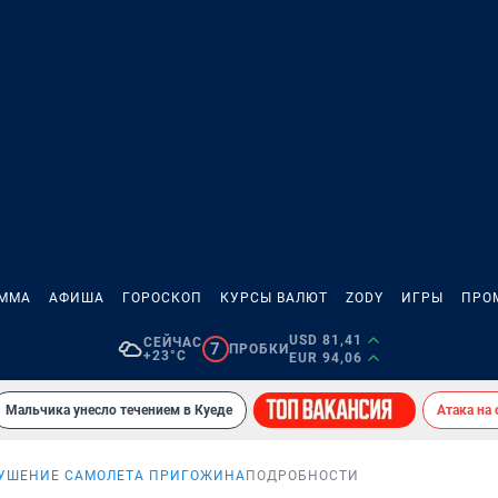
АММА
АФИША
ГОРОСКОП
КУРСЫ ВАЛЮТ
ZODY
ИГРЫ
ПРО
USD 81,41
СЕЙЧАС
7
ПРОБКИ
+23°C
EUR 94,06
Мальчика унесло течением в Куеде
Атака на
УШЕНИЕ САМОЛЕТА ПРИГОЖИНА
ПОДРОБНОСТИ