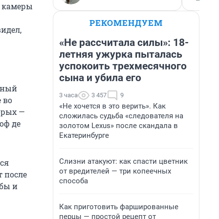
и камеры
РЕКОМЕНДУЕМ
видел,
«Не рассчитала силы»: 18-
летняя ужурка пыталась
успокоить трехмесячного
сына и убила его
тный
3 часа
3 457
9
 во
«Не хочется в это верить». Как
орых —
сложилась судьба «следователя на
оф де
золотом Lexus» после скандала в
Екатеринбурге
Слизни атакуют: как спасти цветник
ся
от вредителей — три копеечных
 после
способа
бы и
Как приготовить фаршированные
перцы — простой рецепт от