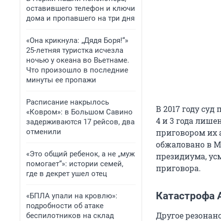
оставившего телефон и ключи
дома и пропавшего на три дня
«Она крикнула: „Дядя Боря!“»
25-летняя туристка исчезла
ночью у океана во Вьетнаме.
Что произошло в последние
минуты ее пропажи
Расписание накрылось
В 2017 году су
«Ковром»: в Большом Савино
4 и 3 года лише
задерживаются 17 рейсов, два
отменили
приговором их 
обжаловано в Мо
«Это общий ребенок, а не „муж
президиума, ус
помогает“»: истории семей,
приговора.
где в декрет ушел отец
Катастрофа 
«БПЛА упали на кровлю»:
подробности об атаке
Другое резонанс
беспилотников на склад