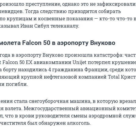
произошло преступление, однако это не зафиксировал
чевидцев. Тогда следствию приходится собирать
по крупицам и косвенные показания — кто-то что-то 
казывал Иван Сибул телеканалу.
олета Falcon 50 в аэропорту Внуково
 года в аэропорту Внуково произошла катастрофа: час
t Falcon 50 EX авиакомпании Unijet потерпел крушение
На борту находились 4 гражданина Франции, среди кот
яющий крупной нефтегазовой компанией Total Крист
ни погибли.
ния стала снегоуборочная машина, в которую врезал
мя взлета. Межгосударственный авиационный комитет
л, что в крови руководителя смены аэродромной служ
очистителя был обнаружен алкоголь.