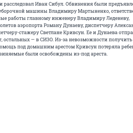
и расследовал Иван Сибул. Обвинения были предъяв
оуборочной машины Владимиру Мартыненко, ответст
ные работы главному инженеру Владимиру Леденеву,
олетов аэропорта Роману Дунаеву, диспетчеру Алекса
петчеру-стажеру Светлане Кривсун. Ее и Дунаева отпр
, остальных — в СИЗО. Из-за невозможности получить
мощь под домашним арестом Кривсун потеряла ребе
обвиняемые были освобождены из-под ареста.