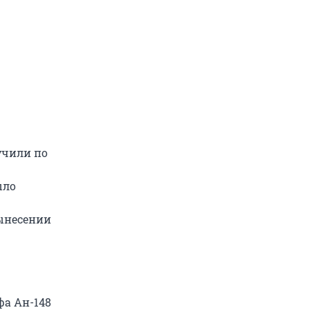
учили по
ыло
вынесении
фа Ан-148