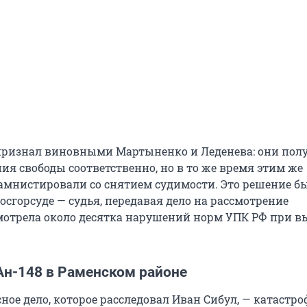
д признал виновными Мартыненко и Леденева: они пол
ния свободы соответственно, но в то же время этим же
амнистировали со снятием судимости. Это решение б
сгорсуде — судья, передавая дело на рассмотрение
мотрела около десятка нарушений норм УПК РФ при 
Ан-148 в Раменском районе
ное дело, которое расследовал Иван Сибул, — катастро