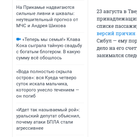
На Прикамье надвигаются
23 августа в Тв
сильные ливни и шквалы:
принадлежащий 
неутешительный прогноз от
списке пассажи
МЧС и Андрея Шихова
версий причин
«Теперь мы семья!» Клава
Сибул — ему пор
Кока сыграла тайную свадьбу
дело на его сч
с богатым блогером. В какую
занимался след
сумму всё обошлось
«Вода полностью скрыла
остров»: вся Куеда четверо
суток искала мальчика,
которого унесло течением —
он погиб
«Идет так называемый рой»:
уральский депутат объяснил,
почему атаки БПЛА стали
агрессивнее