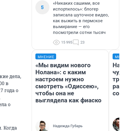
«Никаких сашими, все
5
испортилось»: блогер
записала шуточное видео,
как выжить в пермское
вымирание — его
посмотрели сотни тысяч
15 995
23
МНЕНИЕ
МНЕНИ
«Мы видим нового
Насле
Нолана»: с каким
чудом
ие дела,
настроем нужно
транс
00 в
смотреть «Одиссею»,
разне
7 года о
чтобы она не
совет
,
выглядела как фиаско
ела о
Надежда Губарь
. Когда