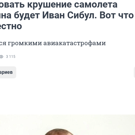
овать крушение самолета
а будет Иван Сибул. Вот что
естно
ся громкими авиакатастрофами
3 115
ариев